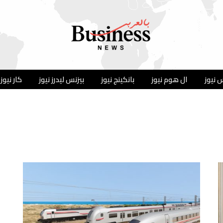
 نيوز
ال هوم نيوز
بانكينج نيوز
بيزنس ليدرز نيوز
كار نيوز