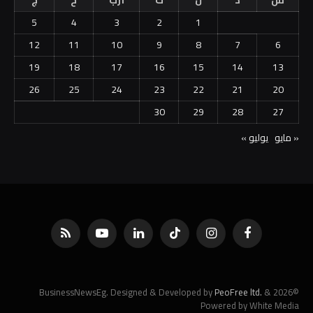
5
4
3
2
1
12
11
10
9
8
7
6
19
18
17
16
15
14
13
26
25
24
23
22
21
20
30
29
28
27
« مايو
يوليو »
فيسبوك
الانستغرام
تيكتوك
لينكدإن
يوتيوب
RSS
PeoFree ltd.
&
©2026 BusinessNewsEg. Designed & Developed by
Powered by White Media