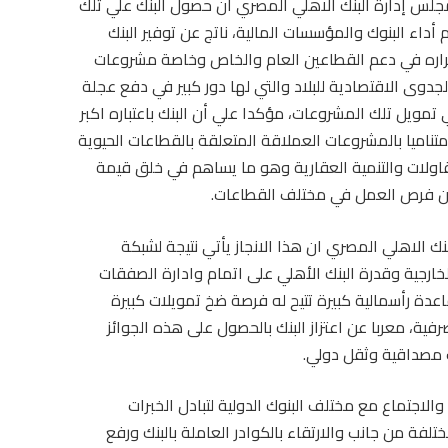
جلس إدارة البنك الاهلي المصري أن حصول البنك علي تلك
داء البنوك والمؤسسات المالية، ناتج عن توفير البنك
مراره في دعم القطاعين العام والخاص وخاصة مشروعات
لجدوى الاقتصادية للبلاد والتي لها دور كبير في دفع عجلة
تمويل تلك المشروعات، مؤكدا علي أن البنك باعتباره اكبر
تناميا بالمشروعات العملاقة المتعلقة بالقطاعات الحيوية
لمقاولات والتنمية العقارية وهو ما يساهم في خلق قيمة
من فرص العمل في مختلف القطاعات.
ك الاهلي المصري ان هذا الانجاز يأتي نتيجة لشبكة
الخارجية وقدرة البنك الأهلي على اتمام وادارة الصفقات
اعدة رأسمالية كبيرة تتيح له فرصة ضخ تمويلات كبيرة
ية، معربا عن اعتزاز البنك بالحصول على هذه الجوائز
 مصداقية وثقل دولي.
الاجتماع مع مختلف البنوك الدولية لتبادل الخبرات
تلفة من جانب والارتقاء بالكوادر العاملة بالبنك ورفع