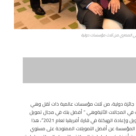
في انجاز جديد للبنك الاهلي المصري، حصد البنك 14 جائزة دولية، من ثلاث مؤسسات عالمية ذات ثقل وهي
البنك 4 جوائزكأفضل بنك في المجالات الأتيةوهي ” أفضل بنك في مجال تمويل
القروض المشتركة والتمويل الهيكلي وإعادة التمويل وإعادة الهيكلة في قارة أفريقيا لعام 2021″، هذا
نك من نفس المؤسسة عن أفضل التمويلات الممنوحة على مستوي