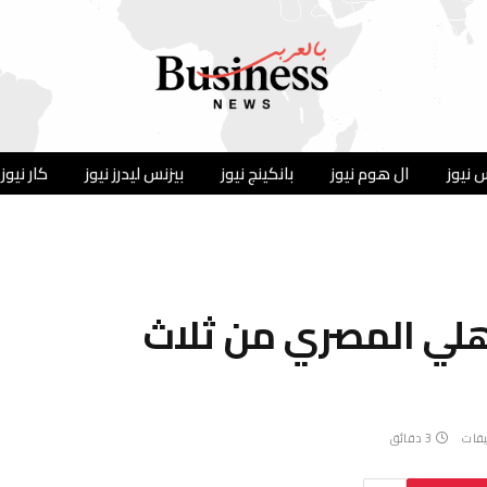
 نيوز
ال هوم نيوز
بانكينج نيوز
بيزنس ليدرز نيوز
كار نيوز
الأهلي المصري من ثلاث
يقات
3 دقائق