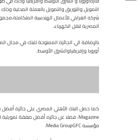
قارةأوروبا و الشرق الأوسط وافريقيا وذلك في صو
التمويل والتوريق والتمويل بالعملة المحلية وذلك
شركه الغرابلي للأعمال الهندسية المتكاملة،مجم
المصرية لنقل الكهرباء.
بالإضافة الي الجائزة الممنوحة للبنك في مجال 
أوروبا وإفريقياوالشرق الأوسط.
Magazine، فضلا عن جائزه أفضل صفقة تموي
مؤسسه Media GroupGFC.