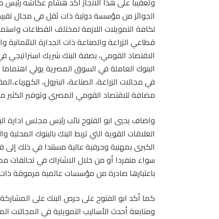
وتعقيبا على هذا الانجاز أكد هشام عكاشه رئيس م
الجوائز من مؤسسة دولية ذات ثقل في مجال تقييم أ
لكافة التمويلات اللازمة لمختلف القطاعات واست
قطاعي الزراعة والصناعة ذات الجدارة الائتمانية وا
الاقتصاد القومي، بصفة البنك شريك استراتيجي في 
البنوك العاملة في السوق المصرية يولي اهتماما م
في مجالات الزراعة، الصناعة، البترول، الكهرباء،ا
مضافة للاقتصاد القومي المصري وتوفير الكثير 
واضاف يحيي ابو الفتوح نائب رئيس مجلس ادارة البن
العلاقات القوية التي تربط البنك بالبنوك المحلية و
الكبرى بمهنية وحرفية عالية مستندا في ذلك إلى ق
سواء منفردا أو من خلال الاشتراك في تحالفات مصرف
باعتبارها صادرة من مؤسسات عالمية مرموقة ذات
كما أكد ابو الفتوح على حرص البنك على المشاركة و
ومتابعة أحدث الأساليب التمويلية في المجالات المخ