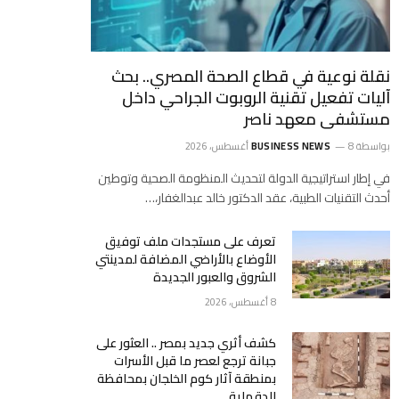
نقلة نوعية في قطاع الصحة المصري.. بحث
آليات تفعيل تقنية الروبوت الجراحي داخل
مستشفى معهد ناصر
بواسطة
8 أغسطس، 2026
BUSINESS NEWS
في إطار استراتيجية الدولة لتحديث المنظومة الصحية وتوطين
أحدث التقنيات الطبية، عقد الدكتور خالد عبدالغفار،…
تعرف على مستجدات ملف توفيق
الأوضاع بالأراضي المضافة لمدينتي
الشروق والعبور الجديدة
8 أغسطس، 2026
كشف أثري جديد بمصر .. ⁠العثور على
جبانة ترجع لعصر ما قبل الأسرات
بمنطقة آثار كوم الخلجان بمحافظة
الدقهلية