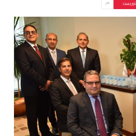
نتيريست