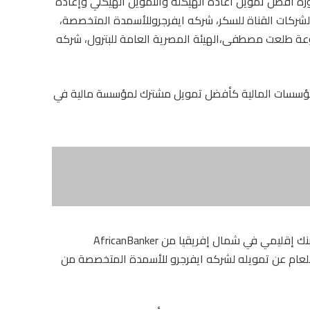
رة أفضل تمويل اعادة الهيكلة والتمويل الهيكلي وإعادة
 لشركات القناة للسكر، شركه ايفرجروللأسمدة المتخصصة،
وعة طلعت مصطفى،الهيئة المصرية العامة للبترول، شركه
المؤسسات المالية كأفضل تمويل مشترك لمؤسسة مالية في
كما حصل البنك الأهلي المصري على جائزة أفضل بنك إقليمي في شمال إفريقيا من AfricanBanker
لية للعام عن تمويله لشركه ايفرجرو للأسمدة المتخصصة من