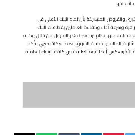
انب اخر.
برى والقروض المشتركة بأن نجاح البنك الأهلي في
افية وسرعة أداء وكفاءة العاملين بقطاعات البنك
المعنية بتلك القروض فضلا عن تطبيق أليات تمويليه مختلفة منها نظام On Lending والتمويل من خلال وكالة
شارات المالية وعمليات التوريق لعده شركات كبري وأكد
 الأخرىيعكس أيضا قوة العلاقة بين كافة البنوك العاملة