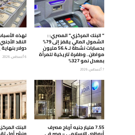
” البنك المركزي” المصري: :
لهذه الأسباب
الشمول المالي يقفز إلى 79%
بحسابات نشطة لـ 56.4 مليون
دولار بنهاية يول
مواطن.. وطفرة تاريخية للمرأة
6 أغسطس، 2026
بمعدل نمو 327%
7 أغسطس، 2026
7.55 مليار جنيه أرباح مصرف
البنك المركز
أبوظبي الإسلامي – مصر في
ونشر أول تقري