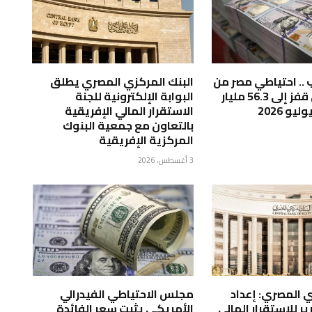
 .. احتياطي مصر من
البنك المركزي المصري يطلق
النقد الأجنبي قفز إلى 56.3 مليار
البوابة الإلكترونية للجنة
يو 2026
الاستقرار المالي الإفريقية
بالتعاون مع جمعية البنوك
المركزية الإفريقية
3 أغسطس، 2026
ي المصري: إعداد
مجلس الاحتياطي الفيدرالي
ر للاستقرار المالي
الأمريكي يثبت سعر الفائدة