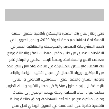
وفي إطار إيمان بنك التعمير والإسكان بأهمية تحقيق التنمية
المستدامة تماشيا مع خطة الدولة 2030، والدور الحيوي التي
تلعبه المشروعات الصغيرة والمتوسطة والمتناهية الصغر في
الاقتصاد المصري من خلال خفض معدلات الفقر والبطالة ورفع
معدلات النمو والاستدامة، ودعماً للبحث العلمي والابتكار قام
بنك التعمير والإسكان بالمشاركة في مبادرة رواد النيل بتبني عدد
من المبتكرين ورواد الأعمال في مجال التشييد، الزراعة والبناء،
وتوفير المكان والدعم الفني، التسويقي، القانوني و المالي،
بالإضافة إلى إيجاد حلول مبتكرة في مجال التشييد والبناء لتطوير
صناعة مواد البناء المحلية، وذلك بهدف الوصول إلى منتجات
وحلول مبتكرة مع مراعاه بُعد الاستدامة، وخلق صناعة وطنية
تنافسية قادرة على المنافسة في السوق الوطني لتحل محل