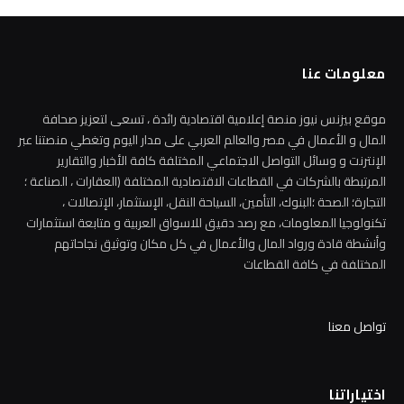
معلومات عنا
موقع بيزنس نيوز منصة إعلامية اقتصادية رائدة ، تسعى لتعزيز صحافة
المال و الأعمال في مصر والعالم العربي على مدار اليوم وتغطي منصتنا عبر
الإنترنت و وسائل التواصل الاجتماعي المختلفة كافة الأخبار والتقارير
المرتبطة بالشركات في القطاعات الاقتصادية المختلفة (العقارات ، الصناعة ؛
التجارة؛ الصحة ؛البنوك، التأمين، السياحة النقل، الإستثمار، الإتصالات ،
تكنولوجيا المعلومات، مع رصد دقيق للاسواق العربية و متابعة استثمارات
وأنشطة قادة ورواد المال والأعمال في كل مكان وتوثيق نجاحاتهم
المختلفة في كافة القطاعات
تواصل معنا
اختياراتنا