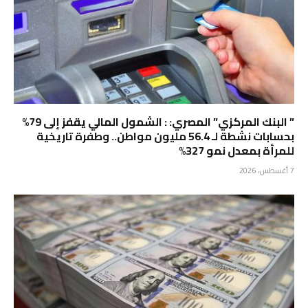
” البنك المركزي” المصري: : الشمول المالي يقفز إلى 79%
بحسابات نشطة لـ 56.4 مليون مواطن.. وطفرة تاريخية
للمرأة بمعدل نمو 327%
7 أغسطس، 2026