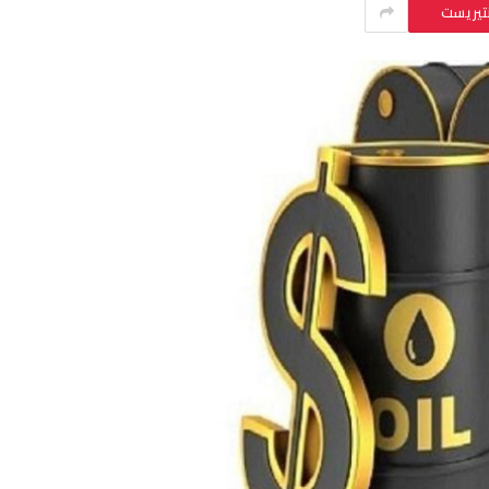
نتيريست