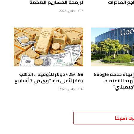
راجع الصادرات
لبرمجة المشاريع الضخمة
7 أغسطس، 2026
“جوجل” تبدأ إنهاء خدمة Google
4254.98 دولار للأوقية .. الذهب
Assis تمهيدا للاعتماد
يقفز لأعلى مستوى في 7 أسابيع
“جيميناي”
6 أغسطس، 2026
رك تعليقاً