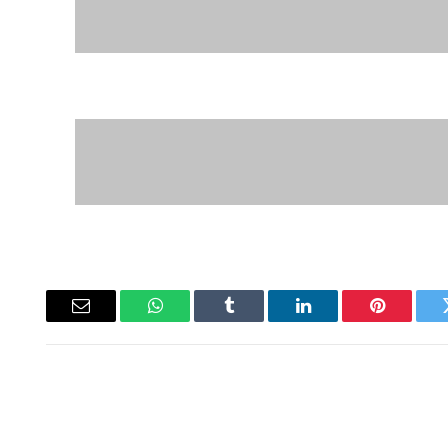
ويتر
بينتيريست
لينكدإن
Tumblr
واتساب
البريد
الإلكتروني