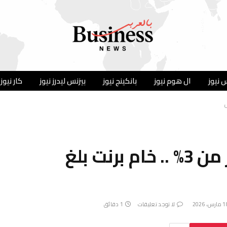
 نيوز
ال هوم نيوز
بانكينج نيوز
بيزنس ليدرز نيوز
كار نيوز
أسعار النفط ترتفع بأكثر من 3% .. خام برنت بلغ
رس، 2026
لا توجد تعليقات
1 دقائق