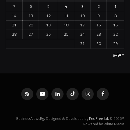
7
6
5
4
3
2
1
14
13
12
11
10
9
8
21
20
19
18
17
16
15
28
27
26
25
24
23
22
31
30
29
« يوليو
فيسبوك
الانستغرام
تيكتوك
لينكدإن
يوتيوب
RSS
PeoFree ltd.
&
©2026 BusinessNewsEg. Designed & Developed by
Powered by White Media