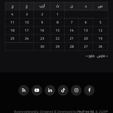
س
د
ن
ث
أرب
خ
ج
4
3
2
1
11
10
9
8
7
6
5
18
17
16
15
14
13
12
25
24
23
22
21
20
19
30
29
28
27
26
« مارس
مايو »
فيسبوك
الانستغرام
تيكتوك
لينكدإن
يوتيوب
RSS
PeoFree ltd.
&
©2026 BusinessNewsEg. Designed & Developed by