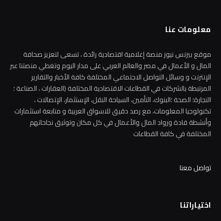
معلومات عنا
موقع بيزنس نيوز منصة إعلامية اقتصادية رائدة ، تسعى لتعزيز صحافة
المال و الأعمال في مصر والعالم العربي على مدار اليوم وتغطي منصتنا عبر
الإنترنت و وسائل التواصل الاجتماعي المختلفة كافة الأخبار والتقارير
المرتبطة بالشركات في القطاعات الاقتصادية المختلفة (العقارات ، الصناعة ؛
التجارة؛ الصحة ؛البنوك، التأمين، السياحة النقل، الإستثمار، الإتصالات ،
تكنولوجيا المعلومات، مع رصد دقيق للاسواق العربية و متابعة استثمارات
وأنشطة قادة ورواد المال والأعمال في كل مكان وتوثيق نجاحاتهم
المختلفة في كافة القطاعات
تواصل معنا
اختياراتنا