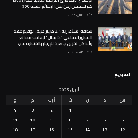
كم لتخفيض زمن نقل البضائع بنسبة 90%
7 أغسطس، 2026
بتكلفة استثمارية 2.4 مليار جنيه.. توقيع عقد
المطور الصناعي “كابيتال” لإقامة مصانع
وأماكن تخزين جاهزة للإيجار بالقنطرة غرب
7 أغسطس، 2026
التقويم
أبريل 2025
س
د
ن
ث
أرب
خ
ج
4
3
2
1
11
10
9
8
7
6
5
18
17
16
15
14
13
12