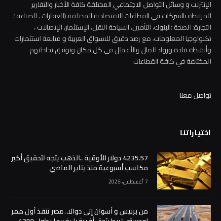
الإنترنت و وسائل التواصل الاجتماعي المختلفة كافة الأخبار والتقارير
المرتبطة بالشركات في القطاعات الاقتصادية المختلفة (العقارات ، الصناعة ؛
التجارة؛ الصحة ؛البنوك، التأمين، السياحة النقل، الإستثمار، الإتصالات ،
تكنولوجيا المعلومات، مع رصد دقيق للاسواق العربية و متابعة استثمارات
وأنشطة قادة ورواد المال والأعمال في كل مكان وتوثيق نجاحاتهم
المختلفة في كافة القطاعات
تواصل معنا
اختياراتنا
4235.57 دولار للأوقية ..الذهب يتجه لتحقيق أكبر
مكاسب أسبوعية منذ يناير الماضي
7 أغسطس، 2026
من برنيس و أسوان إلى دوالا.. مصر تنفذ أول ممر
لوجستي لربط شرق أفريقيا بغربها بطول 4300