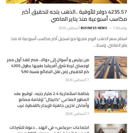
4235.57 دولار للأوقية ..الذهب يتجه لتحقيق أكبر
مكاسب أسبوعية منذ يناير الماضي
بواسطة
7 أغسطس، 2026
BUSINESS NEWS
استقر سعر الذهب اليوم متجها نحو تسجيل أكبر مكاسب أسبوعية له منذ
يناير الماضي، وسط…
من برنيس و أسوان إلى دوالا.. مصر تنفذ أول ممر
لوجستي لربط شرق أفريقيا بغربها بطول 4300
كم لتخفيض زمن نقل البضائع بنسبة 90%
7 أغسطس، 2026
بتكلفة استثمارية 2.4 مليار جنيه.. توقيع عقد
المطور الصناعي “كابيتال” لإقامة مصانع
وأماكن تخزين جاهزة للإيجار بالقنطرة غرب
7 أغسطس، 2026
اجتماعات «بريكس» في الهند .. دعوة للشركات