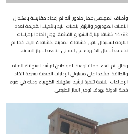
وأضاف المهندس عمار مندور، أنه تم إعداد مقايسة باستبدال
اللمبات الصوديوم والزئبق بلمبات الليد بالأحياء القديمة لعدد
14782 كشافا لإنارة الشوارع القائمة، وجارٍ اتخاذ الإجراءات
اللازمة لاستبدال باقي كشافات المدينة بكشافات الليد، كما تم
تخفيف أحمال الكهرباء فى المباني التابعة لجهاز المدينة.
وقال: تم البدء بحملة توعية للمواطنين لترشيد استهلاك المياه
والطاقة، مشددا على مسئولي الإدارات المعنية بسرعة اتخاذ
الإجراءات اللازمة لتنفيذ ترشيد استهلاك الكهرباء وذلك في ضوء
خطة الدولة بهدف توفير الغاز الطبيعى.