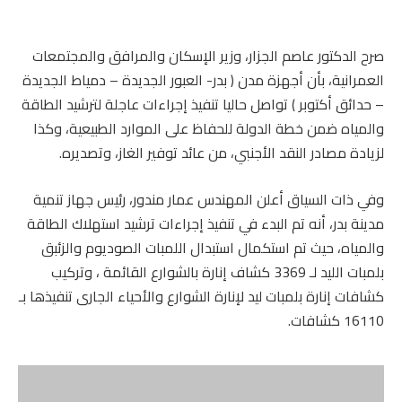
صرح الدكتور عاصم الجزار، وزير الإسكان والمرافق والمجتمعات
العمرانية، بأن أجهزة مدن ( بدر- العبور الجديدة – دمياط الجديدة
– حدائق أكتوبر ) تواصل حاليا تنفيذ إجراءات عاجلة لترشيد الطاقة
والمياه ضمن خطة الدولة للحفاظ على الموارد الطبيعية، وكذا
لزيادة مصادر النقد الأجنبي، من عائد توفير الغاز، وتصديره.
وفي ذات السياق أعلن المهندس عمار مندور، رئيس جهاز تنمية
مدينة بدر، أنه تم البدء في تنفيذ إجراءات ترشيد استهلاك الطاقة
والمياه، حيث تم استكمال استبدال اللمبات الصوديوم والزئبق
بلمبات الليد لـ 3369 كشاف إنارة بالشوارع القائمة ، وتركيب
كشافات إنارة بلمبات ليد لإنارة الشوارع والأحياء الجارى تنفيذها بـ
16110 كشافات.