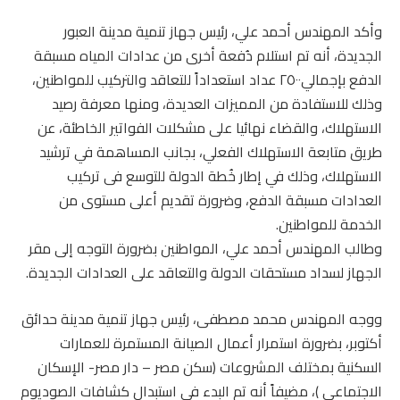
وأكد المهندس أحمد علي، رئيس جهاز تنمية مدينة العبور
الجديدة، أنه تم استلام دُفعة أخرى من عدادات المياه مسبقة
الدفع بإجمالي٢٥٠٠ عداد استعداداً للتعاقد والتركيب للمواطنين،
وذلك للاستفادة من المميزات العديدة، ومنها معرفة رصيد
الاستهلاك، والقضاء نهائيا على مشكلات الفواتير الخاطئة، عن
طريق متابعة الاستهلاك الفعلي، بجانب المساهمة في ترشيد
الاستهلاك، وذلك ‏في إطار خُطة الدولة للتوسع فى تركيب
العدادات مسبقة الدفع، وضرورة تقديم أعلى مستوى من
الخدمة للمواطنين.
وطالب المهندس أحمد علي، المواطنين بضرورة التوجه إلى مقر
الجهاز لسداد مستحقات الدولة والتعاقد على العدادات الجديدة.
ووجه المهندس محمد مصطفى، رئيس جهاز تنمية مدينة حدائق
أكتوبر، بضرورة استمرار أعمال الصيانة المستمرة للعمارات
السكنية بمختلف المشروعات (سكن مصر – دار مصر- الإسكان
الاجتماعي )، مضيفاً أنه تم البدء في استبدال كشافات الصوديوم