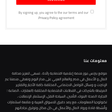
By signing up, you agree to the our terms and our
Privacy Policy
agreement.
معلومات عنا
موقع بيزنس نيوز منصة إعلامية اقتصادية رائدة ، تسعى لتعزيز صحافة
المال و الأعمال في مصر والعالم العربي على مدار اليوم وتغطي منصتنا عبر
الإنترنت و وسائل التواصل الاجتماعي المختلفة كافة الأخبار والتقارير
المرتبطة بالشركات في القطاعات الاقتصادية المختلفة (العقارات ، الصناعة ؛
التجارة؛ الصحة ؛البنوك، التأمين، السياحة النقل، الإستثمار، الإتصالات ،
تكنولوجيا المعلومات، مع رصد دقيق للاسواق العربية و متابعة استثمارات
وأنشطة قادة ورواد المال والأعمال في كل مكان وتوثيق نجاحاتهم