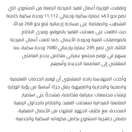
وتفقدت الوزيرة أعمال تنفيذ المرحلة الرابعة من المشروع، التي
تضم نحو 463 عمارة سكنية بإجمالي 11,112 وحدة سكنية كاملة
التشطيب، والمقامة على مساحة إجمالية تبلغ نحو 268 فدانًا،
حيث اطلعت على معدلات التنفيذ بالموقع، ومدى الالتزام
بالمواصفات الفنية وجودة الأعمال. كما تابعت أعمال المرحلة
الثالثة، التي تضم 295 عمارة بإجمالي 7080 وحدة سكنية، بما
يسهم في توفير مجتمع عمراني متكامل يخدم العاملين
المنتقلين إلى العاصمة الجديدة وأسرهم.
وأكدت المهندسة راندة المنشاوي أن توفير الخدمات التعليمية
والصحية والتجارية والترفيهية يمثل جزءًا أساسيًا من رؤية الوزارة
لإنشاء مجتمعات عمرانية متكاملة، مشددةً على استمرار
المتابعة الميدانية لمعدلات التنفيذ، والالتزام بالجداول الزمنية
المحددة، مع تكثيف الجهود للانتهاء من الأعمال المتبقية،
لضمان جاهزية المشروع بكامل مكوناته السكنية والخدمية.