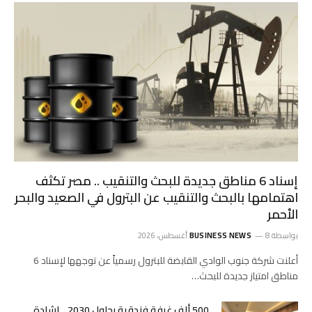
إسناد 6 مناطق جديدة للبحث والتنقيب .. مصر تكثف
اهتمامها بالبحث والتنقيب عن البترول في الصعيد والبحر
الأحمر
بواسطة
8 أغسطس، 2026
BUSINESS NEWS
أعلنت شركة جنوب الوادي القابضة للبترول رسمياً عن توجهها لإسناد 6
مناطق امتياز جديدة للبحث…
500 ألف غرفة فندقية بحلول 2030 .. إشادة