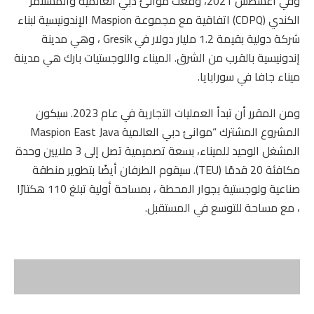
وفي أغسطس 2021، وقعت موانئ دبي العالمية والمستثمر
الكندي (CDPQ) اتفاقية مع مجموعة Maspion الإندونيسية لبناء
شركة دولية بقيمة 1.2 مليار دولار في Gresik ، وهي مدينة
إندونيسية بالقرب من الشرق. الميناء واللوجستيات بارك هي مدينة
ميناء جافا في سورابايا.
ومن المقرر أن تبدأ العمليات التجارية في عام 2023. سيكون
المشروع المشترك “موانئ دبي العالمية Maspion East Java
المشغل الوحيد للميناء، بسعة تصميمية تصل إلى 3 ملايين وحدة
مكافئة 20 قدمًا (TEU). سيقوم الطرفان أيضًا بتطوير منطقة
صناعية ولوجستية بجوار المحطة ، بمساحة أولية تبلغ 110 هكتارًا
، مع مساحة للتوسع في المستقبل.