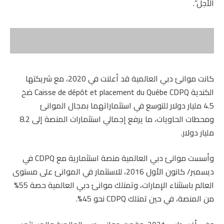
الأجل”.
كانت موانئ دبي العالمية قد أعلنت في 2020، مع شريكتها
الكندية Caisse de dépôt et placement du Québe CDPQ ضخ
4.5 مليار دولار للتوسع في استثماراتهما بمجال الموانئ
ومحطات الحاويات، ما يرفع إجمالي استثمارات المنصة إلى 8.2
مليار دولار.
وأسست موانئ دبي العالمية منصة استثمارية مع CDPQ في
ديسمبر/ كانون الأول 2016، للاستثمار في الموانئ على مستوى
العالم باستثناء الإمارات، وتمتلك موانئ دبي العالمية حصة 55%
من المنصة، في حين تمتلك CDPQ نحو 45%.