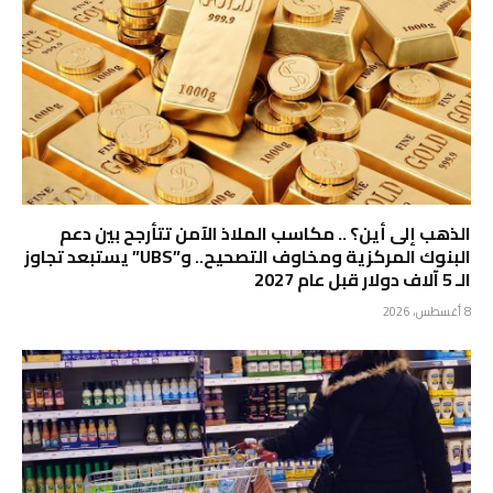
الذهب إلى أين؟ .. مكاسب الملاذ الآمن تتأرجح بين دعم
البنوك المركزية ومخاوف التصحيح.. و”UBS” يستبعد تجاوز
الـ 5 آلاف دولار قبل عام 2027
8 أغسطس، 2026