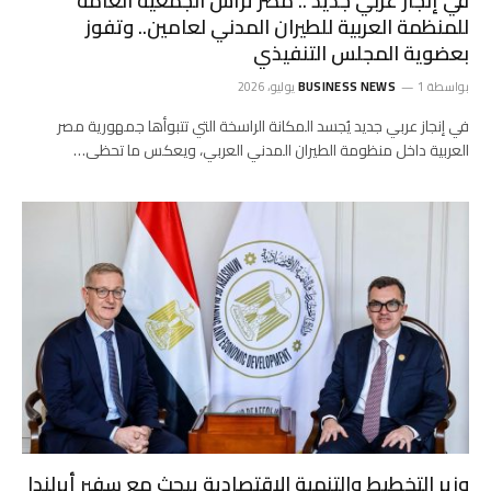
في إنجاز عربي جديد .. مصر ترأس الجمعية العامة
للمنظمة العربية للطيران المدني لعامين.. وتفوز
بعضوية المجلس التنفيذي
بواسطة
1 يوليو، 2026
BUSINESS NEWS
في إنجاز عربي جديد يُجسد المكانة الراسخة التي تتبوأها جمهورية مصر
العربية داخل منظومة الطيران المدني العربي، ويعكس ما تحظى…
وزير التخطيط والتنمية الاقتصادية يبحث مع سفير أيرلندا