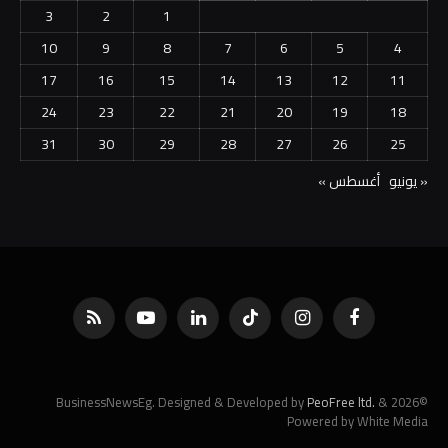
3
2
1
10
9
8
7
6
5
4
17
16
15
14
13
12
11
24
23
22
21
20
19
18
31
30
29
28
27
26
25
« يونيو
أغسطس »
فيسبوك
الانستغرام
تيكتوك
لينكدإن
يوتيوب
RSS
PeoFree ltd.
&
©2026 BusinessNewsEg. Designed & Developed by
Powered by White Media