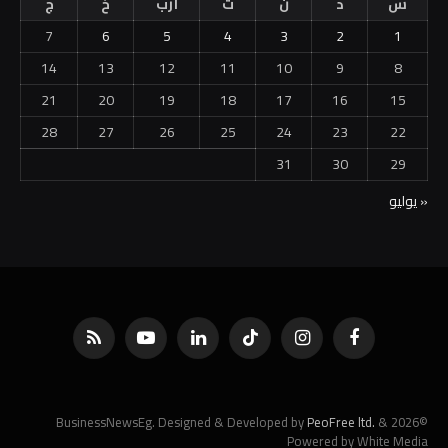
س
د
ن
ث
أرب
خ
ج
7
6
5
4
3
2
1
14
13
12
11
10
9
8
21
20
19
18
17
16
15
28
27
26
25
24
23
22
31
30
29
« يوليو
فيسبوك
الانستغرام
تيكتوك
لينكدإن
يوتيوب
RSS
PeoFree ltd.
&
©2026 BusinessNewsEg. Designed & Developed by
Powered by White Media