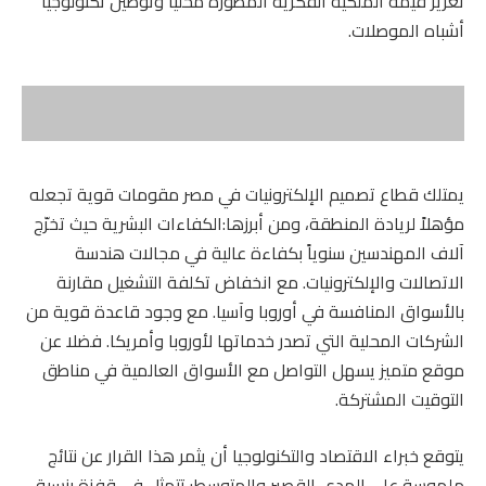
تعزيز قيمة الملكية الفكرية المطورّة محلياً وتوطين تكنولوجيا
أشباه الموصلات.
يمتلك قطاع تصميم الإلكترونيات في مصر مقومات قوية تجعله
مؤهلاً لريادة المنطقة، ومن أبرزها:الكفاءات البشرية حيث تخرّج
آلاف المهندسين سنوياً بكفاءة عالية في مجالات هندسة
الاتصالات والإلكترونيات. مع انخفاض تكلفة التشغيل مقارنة
بالأسواق المنافسة في أوروبا وآسيا. مع وجود قاعدة قوية من
الشركات المحلية التي تصدر خدماتها لأوروبا وأمريكا. فضلا عن
موقع متميز يسهل التواصل مع الأسواق العالمية في مناطق
التوقيت المشتركة.
يتوقع خبراء الاقتصاد والتكنولوجيا أن يثمر هذا القرار عن نتائج
ملموسة على المدى القصير والمتوسط: تتمثل في قفزة بنسبة