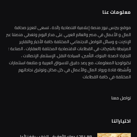
معلومات عنا
موقع بيزنس نيوز منصة إعلامية اقتصادية رائدة ، تسعى لتعزيز صحافة
المال و الأعمال في مصر والعالم العربي على مدار اليوم وتغطي منصتنا عبر
الإنترنت و وسائل التواصل الاجتماعي المختلفة كافة الأخبار والتقارير
المرتبطة بالشركات في القطاعات الاقتصادية المختلفة (العقارات ، الصناعة ؛
التجارة؛ الصحة ؛البنوك، التأمين، السياحة النقل، الإستثمار، الإتصالات ،
تكنولوجيا المعلومات، مع رصد دقيق للاسواق العربية و متابعة استثمارات
وأنشطة قادة ورواد المال والأعمال في كل مكان وتوثيق نجاحاتهم
المختلفة في كافة القطاعات
تواصل معنا
اختياراتنا
4254.98 دولار للأوقية .. الذهب يقفز لأعلى