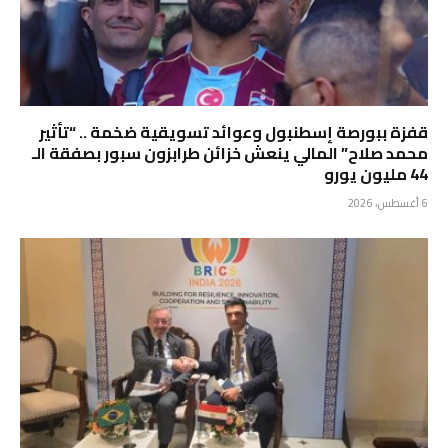
قفزة ببورصة إسطنبول وعوائد تسويقية ضخمة .. “تأثير
محمد صلاح” المالي ينعش خزائن طرابزون سبور بصفقة الـ
44 مليون يورو
6 أغسطس، 2026