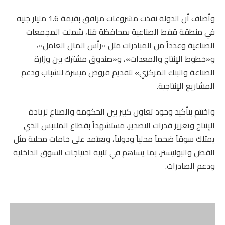
وأضاف أن الدولة نفذت مشروعات مرافق بقيمة 1.6 مليار جنيه
في منطقة قفط الصناعية بمحافظة قنا، شملت المجمعات
الصناعية وعدداً من المبادرات مثل «رأس المال العامل»،
و«خطوط الإنتاج والمعدات»، و«صندوق مشترك بين وزارة
الصناعة والبنك المركزي» لتقديم قروض ميسرة للشباب ودعم
المشاريع الإنتاجية.
واختتم بتأكيد وجود تعاون كبير بين الحكومة والصناع لزيادة
الإنتاج وتعزيز قدرات التصدير، مستشهداً بقطاع الملابس الذي
يمتلك سوقاً ضخماً محلياً ودولياً، ويعتمد على خامات محلية مثل
القطن والبوليستر، بما يساهم في تلبية احتياجات السوق الداخلية
ودعم الصادرات.