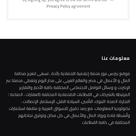
Privacy Policy
agreement.
معلومات عنا
موقع بيزنس نيوز منصة إعلامية اقتصادية رائدة ، تسعى لتعزيز صحافة
المال و الأعمال في مصر والعالم العربي على مدار اليوم وتغطي منصتنا عبر
الإنترنت و وسائل التواصل الاجتماعي المختلفة كافة الأخبار والتقارير
المرتبطة بالشركات في القطاعات الاقتصادية المختلفة (العقارات ، الصناعة ؛
التجارة؛ الصحة ؛البنوك، التأمين، السياحة النقل، الإستثمار، الإتصالات ،
تكنولوجيا المعلومات، مع رصد دقيق للاسواق العربية و متابعة استثمارات
وأنشطة قادة ورواد المال والأعمال في كل مكان وتوثيق نجاحاتهم
المختلفة في كافة القطاعات