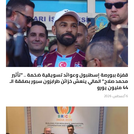
قفزة ببورصة إسطنبول وعوائد تسويقية ضخمة .. “تأثير
محمد صلاح” المالي ينعش خزائن طرابزون سبور بصفقة الـ
44 مليون يورو
6 أغسطس، 2026