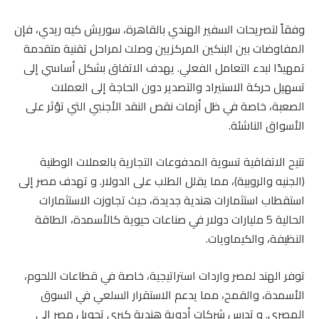
وفقاً لتصريحات السفير الهندي بالقاهرة، سوريش كيه ريدي، فإن
المفاوضات بين البنكين المركزيين وصلت لمراحل تقنية متقدمة
تمهيدًا لبدء التعامل الفعلي. يهدف الاتفاق بشكل أساسي إلى
تسهيل حركة الاستيراد والتصدير دون الحاجة إلى العملات
الصعبة، خاصة في ظل أزمات نقص النقد الأجنبي التي تؤثر على
الأسواق الناشئة.
تتيح الاتفاقية تسوية المدفوعات التجارية بالعملات الوطنية
(الجنيه والروبية)، مما يقلل الطلب على الدولار. و تهدف مصر إلى
استقطاب استثمارات هندية جديدة، حيث تجاوزت الاستثمارات
الحالية 5 مليارات دولار في صناعات حيوية كالأسمدة، الطاقة
النظيفة، والكيماويات.
توفر الهند لمصر واردات استراتيجية، خاصة في قطاعات اللحوم،
الأسمدة، والقمح، مما يدعم الاستقرار السلعي في السوق
المصري. و تدرس شركات أدوية هندية كبرى تحويل مصر إلى