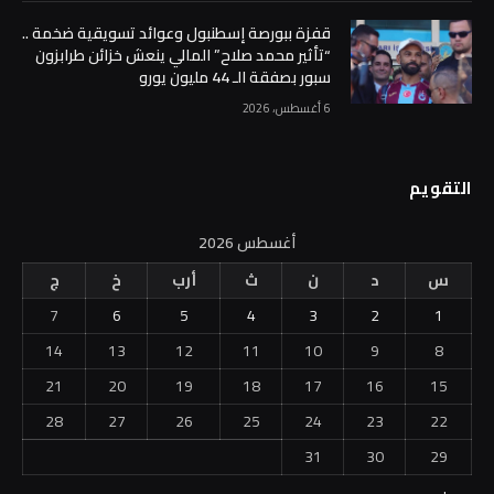
قفزة ببورصة إسطنبول وعوائد تسويقية ضخمة ..
“تأثير محمد صلاح” المالي ينعش خزائن طرابزون
سبور بصفقة الـ 44 مليون يورو
6 أغسطس، 2026
التقويم
أغسطس 2026
س
د
ن
ث
أرب
خ
ج
7
6
5
4
3
2
1
14
13
12
11
10
9
8
21
20
19
18
17
16
15
28
27
26
25
24
23
22
31
30
29