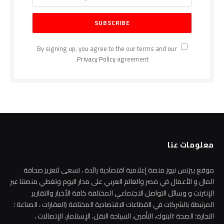
By signing up, you agree to the our terms and our
Privacy Policy
agreement.
معلومات عنا
موقع بيزنس نيوز منصة إعلامية اقتصادية رائدة ، تسعى لتعزيز صحافة
المال و الأعمال في مصر والعالم العربي على مدار اليوم وتغطي منصتنا عبر
الإنترنت و وسائل التواصل الاجتماعي المختلفة كافة الأخبار والتقارير
المرتبطة بالشركات في القطاعات الاقتصادية المختلفة (العقارات ، الصناعة ؛
التجارة؛ الصحة ؛البنوك، التأمين، السياحة النقل، الإستثمار، الإتصالات ،