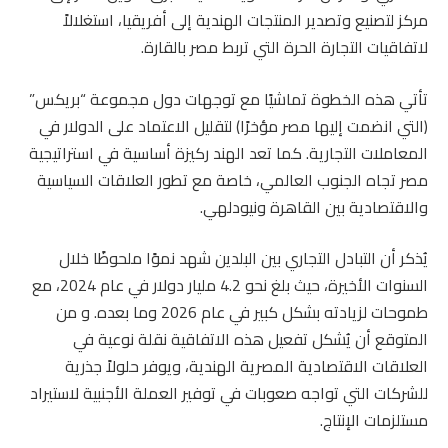
مركز لتصنيع وتصدير المنتجات الهندية إلى أفريقيا، استغلالاً
لاتفاقيات التجارة الحرة التي تربط مصر بالقارة.
تأتي هذه الخطوة تماشيًا مع توجهات دول مجموعة “بريكس”
(التي انضمت إليها مصر مؤخرًا) لتقليل الاعتماد على الدولار في
المعاملات التجارية. كما تعد الهند ركيزة أساسية في استراتيجية
مصر تجاه الجنوب العالمي، خاصة مع تطور العلاقات السياسية
والاقتصادية بين القاهرة ونيودلهي.
يُذكر أن التبادل التجاري بين البلدين شهد نموًا ملحوظًا خلال
السنوات الأخيرة، حيث بلغ نحو 4.2 مليار دولار في عام 2024، مع
طموحات لزيادته بشكل كبير في عام 2026 وما بعده. و من
المتوقع أن يُشكل تفعيل هذه الاتفاقية نقلة نوعية في
العلاقات الاقتصادية المصرية الهندية، ويوفر حلولاً جذرية
للشركات التي تواجه صعوبات في توفير العملة الأجنبية لاستيراد
مستلزمات الإنتاج.