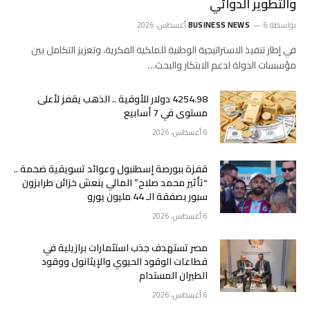
والتطوير الدوائي
بواسطة
6 أغسطس، 2026
BUSINESS NEWS
في إطار تنفيذ الاستراتيجية الوطنية للملكية الفكرية، وتعزيز التكامل بين
مؤسسات الدولة لدعم الابتكار والبحث…
4254.98 دولار للأوقية .. الذهب يقفز لأعلى
مستوى في 7 أسابيع
6 أغسطس، 2026
قفزة ببورصة إسطنبول وعوائد تسويقية ضخمة ..
“تأثير محمد صلاح” المالي ينعش خزائن طرابزون
سبور بصفقة الـ 44 مليون يورو
6 أغسطس، 2026
مصر تستهدف جذب استثمارات برازيلية في
قطاعات الوقود الحيوي والإيثانول ووقود
الطيران المستدام
6 أغسطس، 2026