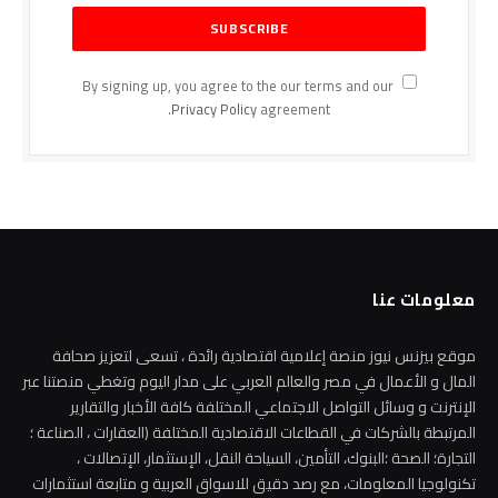
By signing up, you agree to the our terms and our
Privacy Policy
agreement.
معلومات عنا
موقع بيزنس نيوز منصة إعلامية اقتصادية رائدة ، تسعى لتعزيز صحافة
المال و الأعمال في مصر والعالم العربي على مدار اليوم وتغطي منصتنا عبر
الإنترنت و وسائل التواصل الاجتماعي المختلفة كافة الأخبار والتقارير
المرتبطة بالشركات في القطاعات الاقتصادية المختلفة (العقارات ، الصناعة ؛
التجارة؛ الصحة ؛البنوك، التأمين، السياحة النقل، الإستثمار، الإتصالات ،
تكنولوجيا المعلومات، مع رصد دقيق للاسواق العربية و متابعة استثمارات