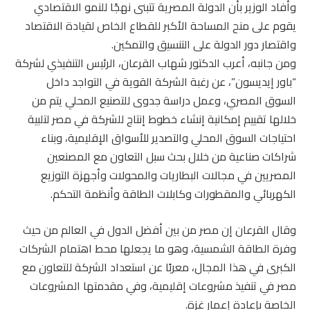
وأفاد الوزير بأن الدولة المصرية تتبنى نهجًا للنمو الاقتصادي
يقوم على منح المساحة الأكبر للقطاع الخاص لقيادة الاقتصاد
واقتصار دور الدولة على التنسيق والتمكين.
ومن جانبه، أعرب الدكتور شهاب القرعان، الرئيس التنفيذي لشركة
“باور إيديسون”، عن رغبة الشركة القوية في التواجد داخل
السوق المصري، وعمل دراسة جدوى للتصنيع المحلي يتم من
خلالها تقييم إمكانية إنشاء خطوط إنتاج للشركة في مصر لتلبية
احتياجات السوق المحلي والتصدير للأسواق الإقليمية، وبناء
شراكات صناعية من خلال بحث سبل التعاون مع المصنعين
المصريين في مجالات البطاريات والمحولات وأجهزة التوزيع
الكهربائي والمقطورات وكابلات الطاقة وأنظمة التحكم.
وقال القرعان إن مصر من بين أفضل الدول في العالم من حيث
وفرة الطاقة الشمسية، وهو ما يجعلها محط اهتمام الشركات
الكبرى في هذا المجال، معربًا عن استعداد الشركة للتعاون مع
مصر في تنفيذ مشروعات إقليمية، وفي مقدمتها المشروعات
الخاصة بإعادة إعمار غزة.