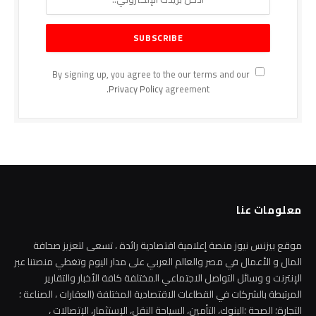
By signing up, you agree to the our terms and our
Privacy Policy
agreement.
معلومات عنا
موقع بيزنس نيوز منصة إعلامية اقتصادية رائدة ، تسعى لتعزيز صحافة
المال و الأعمال في مصر والعالم العربي على مدار اليوم وتغطي منصتنا عبر
الإنترنت و وسائل التواصل الاجتماعي المختلفة كافة الأخبار والتقارير
المرتبطة بالشركات في القطاعات الاقتصادية المختلفة (العقارات ، الصناعة ؛
التجارة؛ الصحة ؛البنوك، التأمين، السياحة النقل، الإستثمار، الإتصالات ،