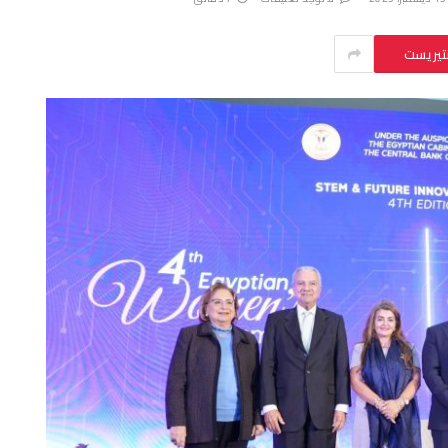
نتيريست