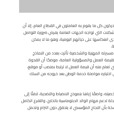
دركون كل ما يقوم به العاملون في القطاع العام، إلا أن
مشكلات التي تواجه الجهات العامة يفرض ضرورة التواصل
ى انعكاسها على حياتهم اليومية، وهو ما لا يمكن
.
 مسيرته المهنية والشخصية تأثرت بعدد من النماذج
لقيمة العمل والمسؤولية العامة، موضحًا أن القدوة
ذي تعلم منه أن قيمة العمل لا ترتبط بمنصب أو موقع،
في اختياره مواصلة خدمة الوطن بعد خروجه من السلك
ه، واصفًا إياها بنموذج الانضباط والتضحية، لافتًا إلى
لة لدعم مهام الوالد الدبلوماسية بالخارج، والتفرغ الكامل
اسخة بأن النجاح المؤسسي لا يتحقق دون التزام وتحمل