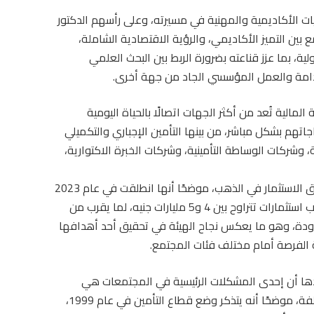
يات الأكاديمية والمهنية في مسيرته، وعلى رأسهم الدكتور
بين التميز الأكاديمي، والرؤية الاقتصادية الشاملة،
ة، بما عزز قناعته بضرورة الربط بين البحث العلمي
تدامة والعمل المؤسسي الجاد من جهة أخرى.
لمالية تُعد من أكثر الجهات اتصالًا بالحياة اليومية
اتهم بشكل مباشر، من بينها التأمين الإجباري والتكميلي
 وشركات الوساطة التأمينية، وشركات الخبرة الاكتوارية،
وفي هذا الإطار، استعرض رئيس الهيئة تجربة صناديق الاستثمار في الذهب، موضحًا أنها انطلقت في عام 2023
من نقطة الصفر، ونجحت خلال فترة قصيرة في جذب استثمارات تتراوح بين 4 و5 مليارات جنيه، لما يقرب من
محدودة، وهو ما يعكس نجاح الهيئة في تحقيق أحد أهدافها
حة الفرصة أمام مختلف فئات المجتمع.
فادها أن إحدى المشكلات الرئيسية في المجتمعات هي
الاستمرار في القيام بالأمر ذاته مع توقع نتائج مختلفة، موضحًا أنه يتذكر وضع قطاع التأمين في عام 1999،