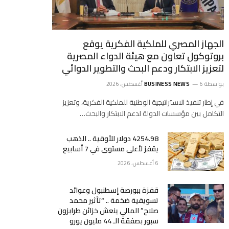
الجهاز المصري للملكية الفكرية يوقع
بروتوكول تعاون مع هيئة الدواء المصرية
لتعزيز الابتكار ودعم البحث والتطوير الدوائي
بواسطة
6 أغسطس، 2026
BUSINESS NEWS
في إطار تنفيذ الاستراتيجية الوطنية للملكية الفكرية، وتعزيز
التكامل بين مؤسسات الدولة لدعم الابتكار والبحث…
4254.98 دولار للأوقية .. الذهب
يقفز لأعلى مستوى في 7 أسابيع
6 أغسطس، 2026
قفزة ببورصة إسطنبول وعوائد
تسويقية ضخمة .. “تأثير محمد
صلاح” المالي ينعش خزائن طرابزون
سبور بصفقة الـ 44 مليون يورو