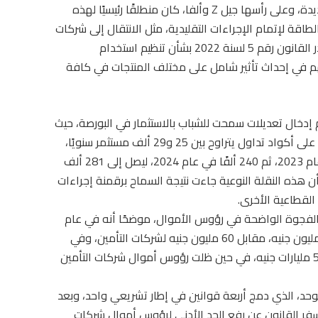
وأشار رئيس الهيئة إلى أن إدراك طبيعة الأجيال الجديدة، وعلى رأسها جيل Z وألفا، كان منطلقًا رئيسيًا لهذه
لطاقة لإتمام الإجراءات التقليدية، مثل الانتقال إلى شركات
السمسرة لإبرام التعاقدات. ومن هذا المنطلق، صدر القانون رقم 5 لسنة 2022 بشأن تنظيم استخدام
هم في إحداث تأثير شامل على مختلف المنتجات في كافة
 إدخال تعديلات سمحت للشباب بالاستثمار في البورصة، حيث
كان متوسط عدد المستثمرين الجدد الذين يحصلون على أكواد تداول يتراوح بين 25 و29 ألف مستثمر سنويًا،
قبل أن يرتفع إلى نحو 340 ألف مستثمر جديد في عام 2023، ثم 240 ألفًا في عام 2024، ليصل إلى 281 ألف
ن هذه النقلة النوعية جاءت نتيجة السماح برقمنة إجراءات
القطاعية الأخرى.
ى الفجوة الواضحة في رؤوس الأموال، موضحًا أنه في عام
2007 كان الحد الأدنى لرأس مال البنوك يبلغ 500 مليون جنيه، مقابل 60 مليون جنيه لشركات التأمين، وفي
عام 2020 ارتفع الحد الأدنى لرأس مال البنوك إلى 5 مليارات جنيه، في حين ظلت رؤوس أموال شركات التأمين
وحد، الذي دمج أربعة قوانين في إطار تشريعي واحد، وبعد
سفر القانون عن رفع الحد الأدنى لرؤوس أموال شركات