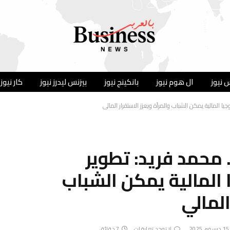
 نيوز
ال هوم نيوز
بانكينج نيوز
بيزنس ليدرز نيوز
كار نيوز
“Top 50 Women” .. محمد فريد: تطوير
 المالية يمكن الشباب
المالي
15 ديسمبر، 2025
لا توجد تعليقات
7 دقائق