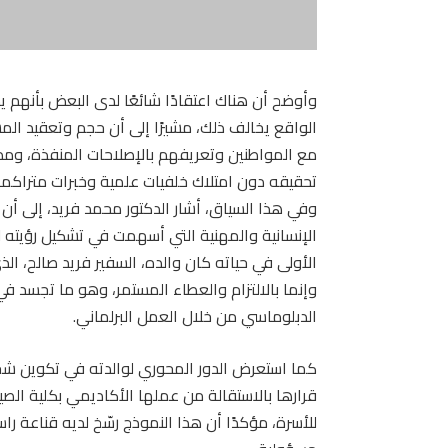
وأوضح أن هناك اعتقادًا شائعًا لدى البعض بأنهم ي
الواقع يخالف ذلك، مشيرًا إلى أن حجم وتعقيد ال
مع المواطنين وتعريفهم بالإصلاحات المنفذة، ومد
تحقيقه دون امتلاك خلفيات علمية وخبرات متراكمة
وفي هذا السياق، أشار الدكتور محمد فريد، إلى أن
الإنسانية والمهنية التي أسهمت في تشكيل رؤيته 
الأولى في حياته كان والده، السفير فريد صالح، ال
وإنما بالالتزام والعطاء المستمر، وهو ما تجسد 
الدبلوماسي من خلال العمل البرلماني.
كما استعرض الدور المحوري لوالدته في تكوين شخصيت
قرارها بالاستقالة من عملها الأكاديمي بكلية الصيد
للأسرة، مؤكدًا أن هذا النموذج رسّخ لديه قناعة ر