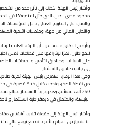
مسؤولية.
وأشار رئيس الهيئة، كذلك إلى تأثير عدد من الشخص
محمود محيي الدين، الذي مثّل له نموذجًا في الجمع 
والقدرة على التطبيق العملي داخل المؤسسات الدولي
والتحليل المالي من جهة، ومتطلبات التنمية المس
وأوضح الدكتور محمد فريد أن الهيئة العامة للرقابة ا
للمواطنين، نظرًا لإشرافها على قطاعات تمس احتياج
على السيارات، وصناديق التأمين والمعاشات الخاصة،
إلى جانب صناديق الاستثمار.
250 ألف مستثمر، بعضهم بدأ الاستثمار بمبالغ 
الرئيسية، والمتمثل في ديمقراطية الاستثمار وإتا
وأشار رئيس الهيئة إلى مقولة لألبرت آينشتاين م