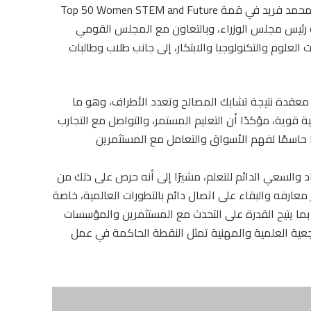
جاء ذلك خلال الكلمة الرئيسية التي ألقاها الدكتور محمد فريد في قمة Top 50 Women STEM and Future
ت رعاية دولة رئيس مجلس الوزراء، وبالتعاون مع المجلس القومي
العلوم والتكنولوجيا والابتكار، إلى جانب طلاب وطالبات
 معقدة نتيجة تشابك المصالح وتعدد الأطراف، وهو ما
ة قوية، مؤكدًا أن التعليم المستمر، والتواصل مع التجارب
ًا حاسمًا لفهم الأسواق والتعامل مع المستثمرين
 والسعي الدائم للتعلم، مشيرًا إلى أنه حرص على ذلك من
معارفه والبقاء على اتصال دائم بالتطورات العالمية، خاصة
 بما يتيح القدرة على التحدث مع المستثمرين والمؤسسات
رجعية العلمية والمهنية تمثل النقطة الحاكمة في عمل