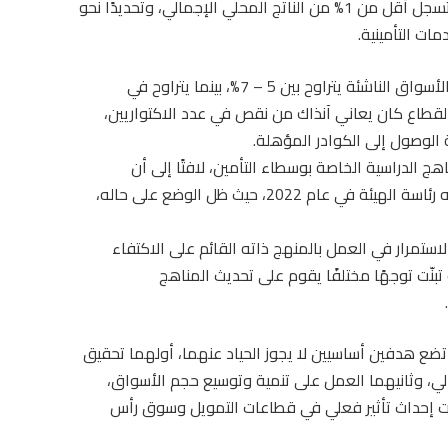
والذي كان يعاني من انخفاض الأقساط التأمينية لتسجل أقل من 1% من الناتج المحلي الإجمالي، وتحديدًا نحو
وأضاف أن متوسط معدلات الأقساط التأمينية في الأسواق الناشئة يتراوح بين 5 – 7%، بينما يتراوح في
% و15%، مشيرًا إلى أن القطاع كان يعاني آنذاك من نقص في عدد الاكتواريين،
الوصول إلى الكوادر المؤهلة.
ج الدراسية الخاصة بوسطاء التأمين، لافتًا إلى أن
الأقساط التأمينية لم تشهد أي تحرك يُذكر حتى توليه رئاسة الهيئة في عام 2022، حيث ظل الوضع على حاله،
استمرار في العمل بالمنهج ذاته القائم على الاكتفاء
تبنّت توجهًا مختلفًا يقوم على تحديث المناهج
تضع هدفين أساسيين لا يجوز الحياد عنهما، أولهما تحقيق
مالي، وثانيهما العمل على تنمية وتوسيع حجم الأسواق،
هدفت إحداث تأثير فعلي في قطاعات التمويل وسوق رأس