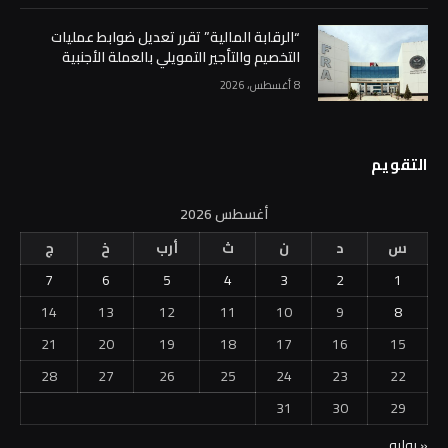
“الرقابة المالية” تقرر تعديل ضوابط عمليات
التخصيم والتأجير التمويلي بالعملة الأجنبية
8 أغسطس، 2026
التقويم
أغسطس 2026
س
د
ن
ث
أرب
خ
ج
7
6
5
4
3
2
1
14
13
12
11
10
9
8
21
20
19
18
17
16
15
28
27
26
25
24
23
22
31
30
29
« يوليو