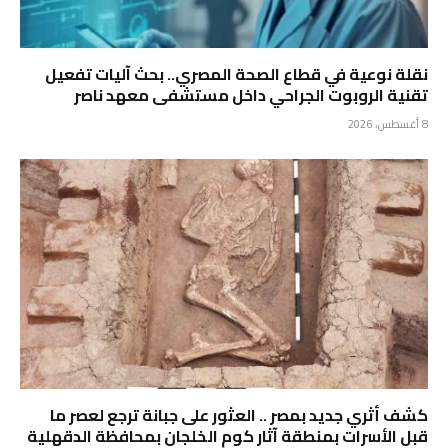
نقلة نوعية في قطاع الصحة المصري.. بحث آليات تفعيل
تقنية الروبوت الجراحي داخل مستشفى معهد ناصر
8 أغسطس، 2026
كشف أثري جديد بمصر .. ⁠العثور على جبانة ترجع لعصر ما
قبل الأسرات بمنطقة آثار كوم الخلجان بمحافظة الدقهلية