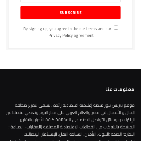
By signing up, you agree to the our terms and our
Privacy Policy
agreement.
معلومات عنا
موقع بيزنس نيوز منصة إعلامية اقتصادية رائدة ، تسعى لتعزيز صحافة
المال و الأعمال في مصر والعالم العربي على مدار اليوم وتغطي منصتنا عبر
الإنترنت و وسائل التواصل الاجتماعي المختلفة كافة الأخبار والتقارير
المرتبطة بالشركات في القطاعات الاقتصادية المختلفة (العقارات ، الصناعة ؛
التجارة؛ الصحة ؛البنوك، التأمين، السياحة النقل، الإستثمار، الإتصالات ،