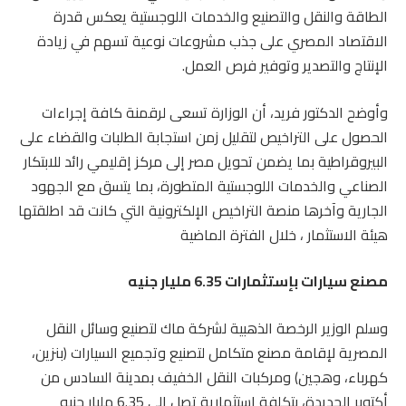
الطاقة والنقل والتصنيع والخدمات اللوجستية يعكس قدرة
الاقتصاد المصري على جذب مشروعات نوعية تسهم في زيادة
الإنتاج والتصدير وتوفير فرص العمل.
وأوضح الدكتور فريد، أن الوزارة تسعى لرقمنة كافة إجراءات
الحصول على التراخيص لتقليل زمن استجابة الطلبات والقضاء على
البيروقراطية بما يضمن تحويل مصر إلى مركز إقليمي رائد للابتكار
الصناعي والخدمات اللوجستية المتطورة، بما يتسق مع الجهود
الجارية وآخرها منصة التراخيص الإلكترونية التي كانت قد اطلقتها
هيئة الاستثمار ، خلال الفترة الماضية
مصنع سيارات بإستثمارات 6.35 مليار جنيه
وسلم الوزير الرخصة الذهبية لشركة ماك لتصنيع وسائل النقل
المصرية لإقامة مصنع متكامل لتصنيع وتجميع السيارات (بنزين،
كهرباء، وهجين) ومركبات النقل الخفيف بمدينة السادس من
أكتوبر الجديدة، بتكلفة استثمارية تصل إلى 6.35 مليار جنيه