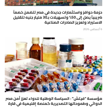
حزمة حوافز واستثمارات جديدة في مصر تتضمن خصماً
ضريبياً يصل إلى 50% وتسهيلات بـ30 مليار جنيه لتقليل
الاستيراد وتعزيز الصادرات الصناعية
6 أغسطس، 2026
مؤسسة “فيتش” : السياسة الوطنية للدواء تعزز أمن مصر
الدوائي وطموحاتها التصديرية كمنصة إقليمية في قارة