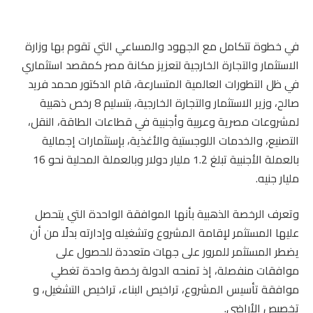
في خطوة تتكامل مع الجهود والمساعي التي تقوم بها وزارة
الاستثمار والتجارة الخارجية لتعزيز مكانة مصر كمقصد استثماري
في ظل التطورات العالمية المتسارعة، قام الدكتور محمد فريد
صالح، وزير الاستثمار والتجارة الخارجية، بتسليم 8 رخص ذهبية
لمشروعات مصرية وعربية وأجنبية في قطاعات الطاقة، النقل،
التصنيع، والخدمات اللوجستية والأغذية، بإستثمارات إجمالية
بالعملة الأجنبية تبلغ 1.2 مليار دولار وبالعملة المحلية نحو 16
مليار جنيه.
وتعرف الرخصة الذهبية بأنها الموافقة الواحدة التي يتحصل
عليها المستثمر لإقامة المشروع وتشغيله وإدارته بدلًا من أن
يضطر المستثمر للمرور على جهات متعددة للحصول على
موافقات منفصلة، إذ تمنحه الدولة رخصة واحدة تغطي ​
موافقة تأسيس المشروع، ​تراخيص البناء، ​تراخيص التشغيل، و​
تخصيص الأراضي.