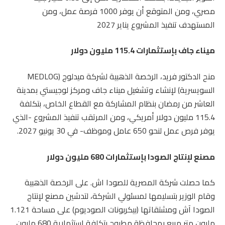
مصري، ومن المتوقع أن يوفر 1000 فرصة عمل، ومن
المستهدف تنفيذ المشروع يناير 2027
ميناء جاف بإستثمارات 115.4 مليون دولار
منح الدكتور فريد، الرخصة الذهبية لشركة ميدلوج (MEDLOG
السويسرية) لإنشاء وتشغيل ميناء جاف ومركز لوجيستي بمدينة
العاشر من رمضان بنظام المشاركة مع القطاع الخاص، بتكلفة
115.4 مليون دولار أمريكي، ومن المرتقب تنفيذ المشروع -الذي
يوفر فرص عمل لنحو 650 عامل وموظف- في 30 يونيو 2027.
مصنع لإنتاج الصودا بإستثمارات 680 مليون دولار
كما حصلت شركة المصرية للصودا اش. على الرخصة الذهبية
وقام الوزير بتسليمها لمسئولي الشركة، لتدشين مصنع لإنتاج
الصودا آش ومشتقاتها (بيكربونات الصوديوم) على مساحة 1.121
مليون متر مربع بمحافظة مطروح بتكلفة استثمارية 680 مليون