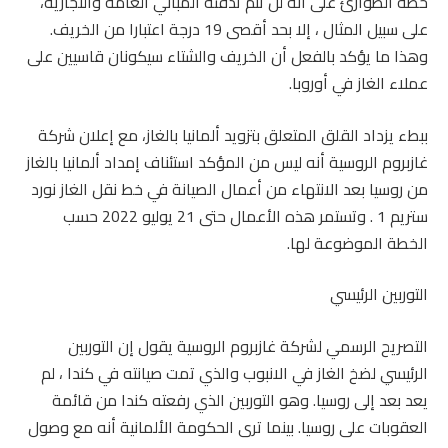
خطة الطوارئ على أنه لن تتم تدفئة المباني العامة والتجارية،
على سبيل المثال ، إلا بحد أقصى 19 درجة اعتبارا من الخريف.
وهذا ما يؤكد بالفعل أن الخريف والشتاء سيكونان قاسيين على
عملاء الغاز في أوروبا.
ببطء يزداد القلق المتعلق بتزويد ألمانيا بالغاز، مع إعلان شركة
غازبروم الروسية أنه ليس من المؤكد استئناف إمداد ألمانيا بالغاز
من روسيا بعد الانتهاء من أعمال الصيانة في خط نقل الغاز نورد
ستريم 1 . وتستمر هذه الأعمال حتى 21 يوليو 2022 حسب
الخطة الموضوعة لها.
التوربين الرئيسي
التصريح الرسمي لشركة غازبروم الروسية يقول إن التوربين
الرئيسي لضخ الغاز في الانبوب والذي تمت صيانته في كندا ، لم
يعد بعد إلى روسيا. وهو التوربين الذي رفعته كندا من قائمة
العقوبات على روسيا. بينما ترى الحكومة الألمانية أنه مع وصول