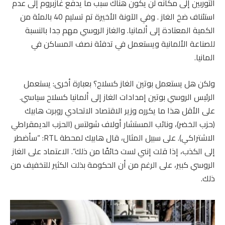
التوربين إلى مكانه لن يكون هناك سبب ما يدفع غازبروم إلى عدم
استئناف ضخ الغاز . وفي الآونة الأخيرة تم تسليم 40 بالمئة من
الكمية المعتادة إلى ألمانيا. والغاز الروسي مهم جدا بالنسبة
للصناعة الألمانية ويستعمل في تدفئة نصف المساكن في
المانيا.
ولكن هل يستعمل بوتين الغاز كسلاح؟ بعبارة أخرى: يستعمل
الرئيس الروسي بوتين إمدادات الغاز إلى ألمانيا كسلاح سياسي.
على الأقل هذا ما يكرره وزير الاقتصاد الاتحادي روبرت هابيك
(حزب الخضر)، ونائب المستشار أولاف شولتس (الحزب الديمقراطي
الاشتراكي). على سبيل المثال، قال هابيك لمحطة RTL: “سأضطر
إلى الكذب، إذا قلت إنني لست خائفًا من ذلك”. الاعتماد على الغاز
الروسي كبير، على الرغم من أن الحكومة بذلت الكثير للتخفيف من
ذلك.