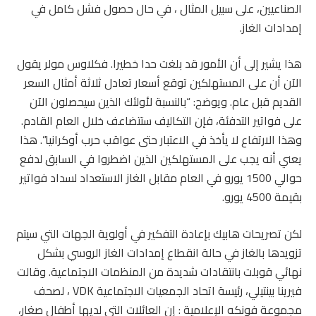
الصناعيين، على سبيل المثال ، في حال حصول فشل كامل في
إمدادات الغاز.
هذا يشير إلى أن الأمور قد بلغت حدا خطيرا. فكلاوس مولر يقول
الآن أن على المستهلكين توقع أسعار تعادل ثلاثة أمثال السعر
القديم قبل عام. ويوضح: “بالنسبة لأولئك الذين سيحصلون الآن
على فواتير التدفئة، فإن التكاليف ستتضاعف خلال العام القادم.
وهذا الارتفاع لا يأخذ في الاعتبار حتى عواقب حرب أوكرانيا”. هذا
يعني أنه يجب على المستهلكين الذين اضطروا في السابق لدفع
حوالي 1500 يورو في العام مقابل الغاز الاستعداد لسداد فواتير
بقيمة 4500 يورو.
لكن تصريحات هابيك بإعادة التفكير في أولوية الجهات التي سيتم
تزويدها بالغاز في حالة انقطاع إمدادات الغاز الروسي بشكل
نهائي قوبلت بانتقادات شديدة من المنظمات الاجتماعية. وقالت
فيرينا بينتيلي، رئيسة اتحاد الجمعيات الاجتماعية VDK ، لصحف
مجموعة فونكه الإعلامية : إن العائلات التي لديها أطفال صغار،