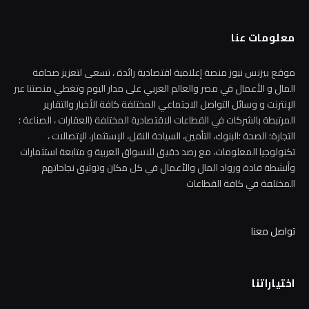
معلومات عنا
موقع بيزنس نيوز منصة إعلامية اقتصادية رائدة ، تسعى لتعزيز صحافة
المال و الأعمال في مصر والعالم العربي على مدار اليوم وتغطي منصتنا عبر
الإنترنت و وسائل التواصل الاجتماعي المختلفة كافة الأخبار والتقارير
المرتبطة بالشركات في القطاعات الاقتصادية المختلفة (العقارات ، الصناعة ؛
التجارة؛ الصحة ؛البنوك، التأمين، السياحة النقل، الإستثمار، الإتصالات ،
تكنولوجيا المعلومات، مع رصد دقيق للاسواق العربية و متابعة استثمارات
وأنشطة قادة ورواد المال والأعمال في كل مكان وتوثيق نجاحاتهم
المختلفة في كافة القطاعات
تواصل معنا
اختياراتنا