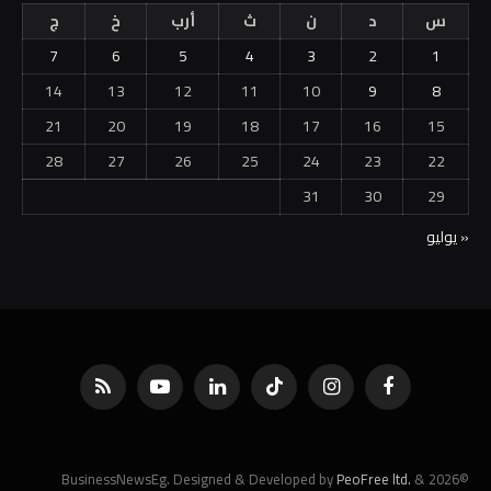
س
د
ن
ث
أرب
خ
ج
7
6
5
4
3
2
1
14
13
12
11
10
9
8
21
20
19
18
17
16
15
28
27
26
25
24
23
22
31
30
29
« يوليو
فيسبوك
الانستغرام
تيكتوك
لينكدإن
يوتيوب
RSS
PeoFree ltd.
&
©2026 BusinessNewsEg. Designed & Developed by