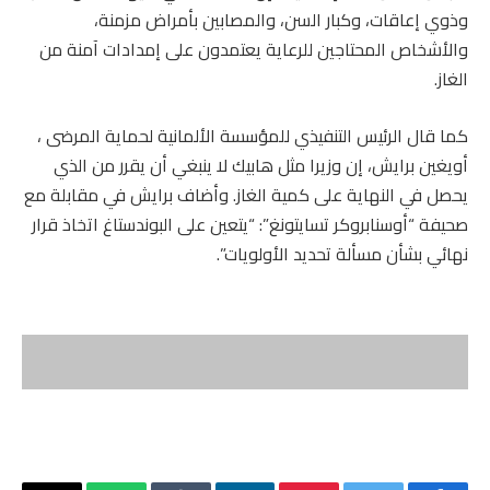
وذوي إعاقات، وكبار السن، والمصابين بأمراض مزمنة،
والأشخاص المحتاجين للرعاية يعتمدون على إمدادات آمنة من
الغاز.
كما قال الرئيس التنفيذي للمؤسسة الألمانية لحماية المرضى ،
أويغين برايش، إن وزيرا مثل هابيك لا ينبغي أن يقرر من الذي
يحصل في النهاية على كمية الغاز. وأضاف برايش في مقابلة مع
صحيفة “أوسنابروكر تسايتونغ”: “يتعين على البوندستاغ اتخاذ قرار
نهائي بشأن مسألة تحديد الأولويات”.