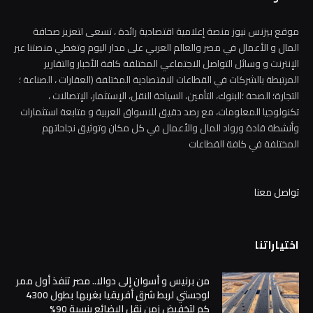
موقع بيزنس نيوز منصة إعلامية اقتصادية رائدة ، تسعى لتعزيز صحافة
المال و الأعمال في مصر والعالم العربي على مدار اليوم وتغطي منصتنا عبر
الإنترنت و وسائل التواصل الاجتماعي المختلفة كافة الأخبار والتقارير
المرتبطة بالشركات في القطاعات الاقتصادية المختلفة (العقارات ، الصناعة ؛
التجارة؛ الصحة ؛البنوك، التأمين، السياحة النقل، الإستثمار، الإتصالات ،
تكنولوجيا المعلومات، مع رصد دقيق للاسواق العربية و متابعة استثمارات
وأنشطة قادة ورواد المال والأعمال في كل مكان وتوثيق نجاحاتهم
المختلفة في كافة القطاعات
تواصل معنا
اختياراتنا
من برنيس و أسوان إلى دوالا.. مصر تنفذ أول ممر
لوجستي لربط شرق أفريقيا بغربها بطول 4300
كم لتخفيض زمن نقل البضائع بنسبة 90%