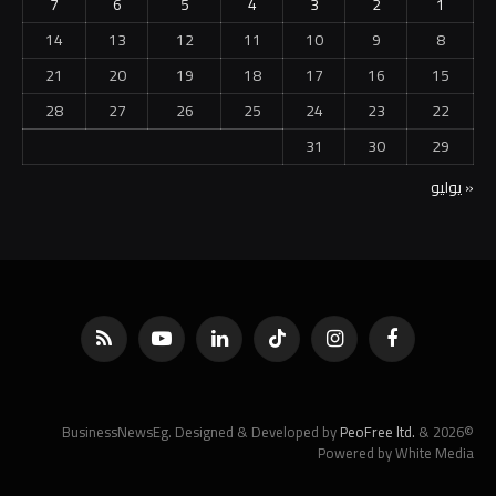
7
6
5
4
3
2
1
14
13
12
11
10
9
8
21
20
19
18
17
16
15
28
27
26
25
24
23
22
31
30
29
« يوليو
فيسبوك
الانستغرام
تيكتوك
لينكدإن
يوتيوب
RSS
PeoFree ltd.
&
©2026 BusinessNewsEg. Designed & Developed by
Powered by White Media