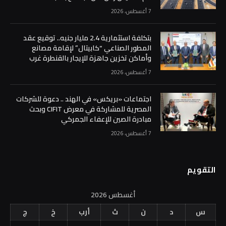
7 أغسطس، 2026
بتكلفة استثمارية 2.4 مليار جنيه.. توقيع عقد
المطور الصناعي “كابيتال” لإقامة مصانع
وأماكن تخزين جاهزة للإيجار بالقنطرة غرب
7 أغسطس، 2026
اجتماعات «بريكس» في الهند .. دعوة للشركات
المصرية للمشاركة في معرض CIFIT وبحث
مبادرة الصين للإعفاء الجمركي
7 أغسطس، 2026
التقويم
أغسطس 2026
س
د
ن
ث
أرب
خ
ج