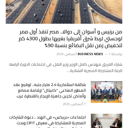
من برنيس و أسوان إلى دوالا.. مصر تنفذ أول ممر
لوجستي لربط شرق أفريقيا بغربها بطول 4300 كم
لتخفيض زمن نقل البضائع بنسبة 90%
بواسطة
7 أغسطس، 2026
BUSINESS NEWS
شارك الفريق مهندس كامل الوزير وزير النقل، في اجتماعات الدورة الرابعة
للجنة المشتركة المصرية التشادية…
بتكلفة استثمارية 2.4 مليار جنيه.. توقيع عقد
المطور الصناعي “كابيتال” لإقامة مصانع
وأماكن تخزين جاهزة للإيجار بالقنطرة غرب
7 أغسطس، 2026
اجتماعات «بريكس» في الهند .. دعوة للشركات
المصرية للمشاركة في معرض CIFIT وبحث