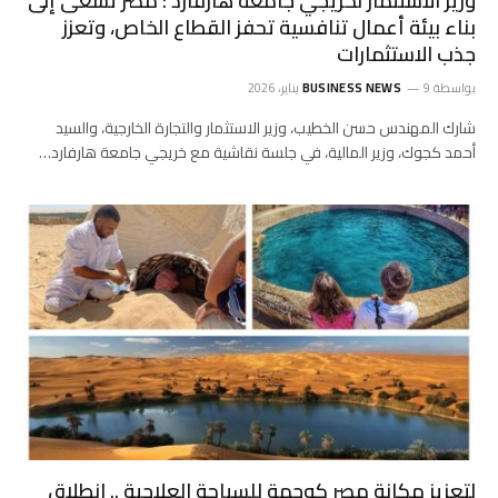
وزير الاستثمار لخريجي جامعة هارفارد : مصر تسعى إلى
بناء بيئة أعمال تنافسية تحفز القطاع الخاص، وتعزز
جذب الاستثمارات
بواسطة
9 يناير، 2026
BUSINESS NEWS
شارك المهندس حسن الخطيب، وزير الاستثمار والتجارة الخارجية، والسيد
أحمد كجوك، وزير المالية، في جلسة نقاشية مع خريجي جامعة هارفارد…
لتعزيز مكانة مصر كوجهة للسياحة العلاجية .. انطلاق