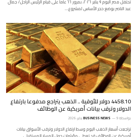
تحتفل مصر اليوم ٩ يناير ٢٠٢٦، بمرور ٦٦ عاماً على قيام الرئيس الراحل/ جمال
عبد الناصر بوضع حجر الأساس لمشروع…
‍4458.10 دولار للأوقية .. الذهب يتراجع مدفوعا بارتفاع
الدولار وترقب بيانات أمريكية عن الوظائف
بواسطة
9 يناير، 2026
BUSINESS NEWS
تراجعت أسعار الذهب اليوم وسط ارتفاع الدولار وترقب الأسواق بيانات
أمريكية عن الوظائف قد تعطي مؤشرات حول المسار المستقبلي