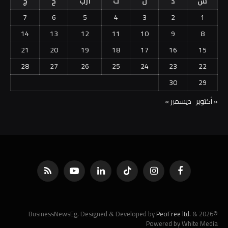
س
د
ن
ث
أرب
خ
ج
7
6
5
4
3
2
1
14
13
12
11
10
9
8
21
20
19
18
17
16
15
28
27
26
25
24
23
22
30
29
« أكتوبر
ديسمبر »
فيسبوك
الانستغرام
تيكتوك
لينكدإن
يوتيوب
RSS
PeoFree ltd.
&
©2026 BusinessNewsEg. Designed & Developed by
Powered by White Media