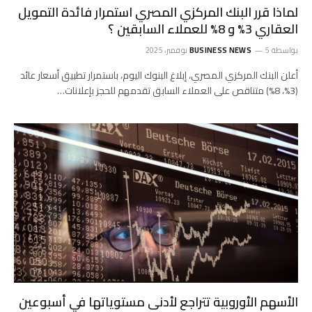
لماذا قرر البنك المركزي المصري استمرار فائدة التمويل
العقاري 3% و 8% للعملاء السابقين ؟
بواسطة
5 نوفمبر، 2025
BUSINESS NEWS
أعلن البنك المركزي المصري، إبلاغ البنوك اليوم، باستمرار تطبيق أسعار عائد
(3%، 8%) متناقص على العملاء السابق تقدمهم للحجز بإعلانات…
الأسهم الأوروبية تتراجع لأدنى مستوياتها في أسبوعين