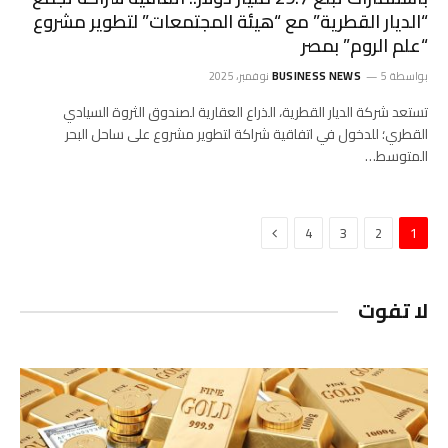
“الديار القطرية” مع “هيئة المجتمعات” لتطوير مشروع
“علم الروم” بمصر
بواسطة
5 نوفمبر، 2025
BUSINESS NEWS
تستعد شركة الديار القطرية، الذراع العقارية لصندوق الثروة السيادي
القطري؛ للدخول في اتفاقية شراكة لتطوير مشروع على ساحل البحر
المتوسط…
التالي
4
3
2
1
لا تفوت