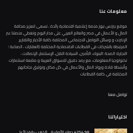
معلومات عنا
موقع بيزنس نيوز منصة إعلامية اقتصادية رائدة ، تسعى لتعزيز صحافة
المال و الأعمال في مصر والعالم العربي على مدار اليوم وتغطي منصتنا عبر
الإنترنت و وسائل التواصل الاجتماعي المختلفة كافة الأخبار والتقارير
المرتبطة بالشركات في القطاعات الاقتصادية المختلفة (العقارات ، الصناعة ؛
التجارة؛ الصحة ؛البنوك، التأمين، السياحة النقل، الإستثمار، الإتصالات ،
تكنولوجيا المعلومات، مع رصد دقيق للاسواق العربية و متابعة استثمارات
وأنشطة قادة ورواد المال والأعمال في كل مكان وتوثيق نجاحاتهم
المختلفة في كافة القطاعات
تواصل معنا
اختياراتنا
4254.98 دولار للأوقية .. الذهب يقفز لأعلى