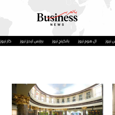
 نيوز
ال هوم نيوز
بانكينج نيوز
بيزنس ليدرز نيوز
كار نيوز