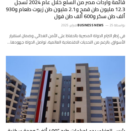
قائمة واردات مصر من السلع خلال عام 2024 تسجل
12.3 مليون طن قمح و2.1 مليون طن زيوت طعام و930
ألف طن سكر و600 ألف طن فول
بواسطة
25 فبراير، 2025
BUSINESS NEWS
في إطار التزام الدولة المصرية بالحفاظ على الأمن الغذائي وضمان استقرار
الأسواق، بالرغم من التحديات الاقتصادية العالمية، تواصل الدولة جهودها…
رئيس الوزراء: بدء إجراءات طرح “400 ألف” وحدة سكنية