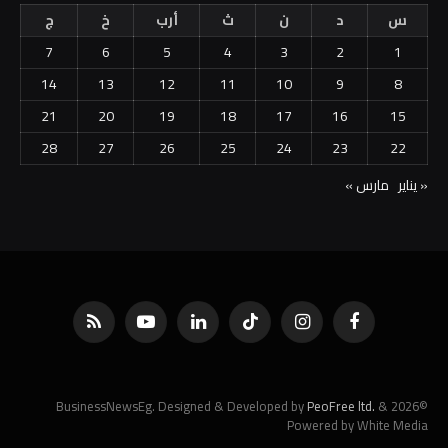
س
د
ن
ث
أرب
خ
ج
7
6
5
4
3
2
1
14
13
12
11
10
9
8
21
20
19
18
17
16
15
28
27
26
25
24
23
22
« يناير
مارس »
فيسبوك
الانستغرام
تيكتوك
لينكدإن
يوتيوب
RSS
PeoFree ltd.
&
©2026 BusinessNewsEg. Designed & Developed by
Powered by White Media