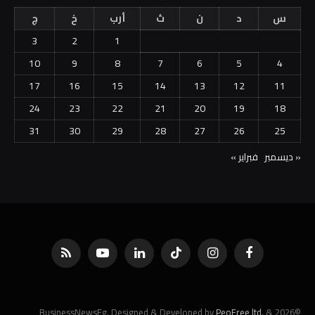
س
د
ن
ث
أرب
خ
ج
3
2
1
10
9
8
7
6
5
4
17
16
15
14
13
12
11
24
23
22
21
20
19
18
31
30
29
28
27
26
25
« ديسمبر
فبراير »
فيسبوك
الانستغرام
تيكتوك
لينكدإن
يوتيوب
RSS
PeoFree ltd.
&
©2026 BusinessNewsEg. Designed & Developed by