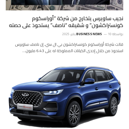
نجيب ساويرس يتخارج من شركة “أوراسكوم
كونستراكشون” و شقيقه “ناصف” يستحوذ على حصته
بواسطة
10 يناير، 2025
BUSINESS NEWS
قالت شركة أوراسكوم كونستراكشون بي ال سي، إن ناصف ساويرس
استحوذ من خلال إحدى الكيانات المملوكة له على 6.43 مليون…