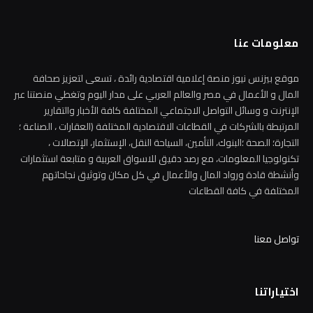
معلومات عنا
موقع بيزنس نيوز منصة إعلامية اقتصادية رائدة ، تسعى لتعزيز صحافة
المال و الأعمال في مصر والعالم العربي على مدار اليوم وتغطي منصتنا عبر
الإنترنت و وسائل التواصل الاجتماعي المختلفة كافة الأخبار والتقارير
المرتبطة بالشركات في القطاعات الاقتصادية المختلفة (العقارات ، الصناعة ؛
التجارة؛ الصحة ؛البنوك، التأمين، السياحة النقل، الإستثمار، الإتصالات ،
تكنولوجيا المعلومات، مع رصد دقيق للاسواق العربية و متابعة استثمارات
وأنشطة قادة ورواد المال والأعمال في كل مكان وتوثيق نجاحاتهم
المختلفة في كافة القطاعات
تواصل معنا
اختياراتنا