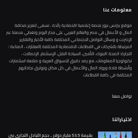
معلومات عنا
موقع بيزنس نيوز منصة إعلامية اقتصادية رائدة ، تسعى لتعزيز صحافة
المال و الأعمال في مصر والعالم العربي على مدار اليوم وتغطي منصتنا عبر
الإنترنت و وسائل التواصل الاجتماعي المختلفة كافة الأخبار والتقارير
المرتبطة بالشركات في القطاعات الاقتصادية المختلفة (العقارات ، الصناعة ؛
التجارة؛ الصحة ؛البنوك، التأمين، السياحة النقل، الإستثمار، الإتصالات ،
تكنولوجيا المعلومات، مع رصد دقيق للاسواق العربية و متابعة استثمارات
وأنشطة قادة ورواد المال والأعمال في كل مكان وتوثيق نجاحاتهم
المختلفة في كافة القطاعات
تواصل معنا
اختياراتنا
بقيمة 53.5 مليار دولار .. حجم التبادل التجاري بين