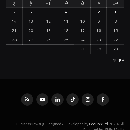
س
د
ن
ث
أرب
خ
ج
7
6
5
4
3
2
1
14
13
12
11
10
9
8
21
20
19
18
17
16
15
28
27
26
25
24
23
22
31
30
29
« يوليو
فيسبوك
الانستغرام
تيكتوك
لينكدإن
يوتيوب
RSS
PeoFree ltd.
&
©2026 BusinessNewsEg. Designed & Developed by
Powered by White Media