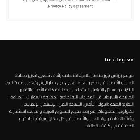
Privacy Policy
agreement.
معلومات عنا
موقع بيزنس نيوز منصة إعلامية اقتصادية رائدة ، تسعى لتعزيز صحافة
المال و الأعمال في مصر والعالم العربي على مدار اليوم وتغطي منصتنا عبر
الإنترنت و وسائل التواصل الاجتماعي المختلفة كافة الأخبار والتقارير
المرتبطة بالشركات في القطاعات الاقتصادية المختلفة (العقارات ، الصناعة ؛
التجارة؛ الصحة ؛البنوك، التأمين، السياحة النقل، الإستثمار، الإتصالات ،
تكنولوجيا المعلومات، مع رصد دقيق للاسواق العربية و متابعة استثمارات
وأنشطة قادة ورواد المال والأعمال في كل مكان وتوثيق نجاحاتهم
المختلفة في كافة القطاعات