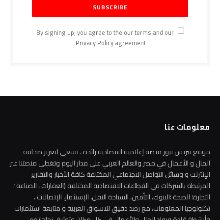
By signing up, you agree to the our terms and our
Privacy Policy
agreement.
معلومات عنا
موقع بيزنس نيوز منصة إعلامية اقتصادية رائدة ، تسعى لتعزيز صحافة
المال و الأعمال في مصر والعالم العربي على مدار اليوم وتغطي منصتنا عبر
الإنترنت و وسائل التواصل الاجتماعي المختلفة كافة الأخبار والتقارير
المرتبطة بالشركات في القطاعات الاقتصادية المختلفة (العقارات ، الصناعة ؛
التجارة؛ الصحة ؛البنوك، التأمين، السياحة النقل، الإستثمار، الإتصالات ،
تكنولوجيا المعلومات، مع رصد دقيق للاسواق العربية و متابعة استثمارات
وأنشطة قادة ورواد المال والأعمال في كل مكان وتوثيق نجاحاتهم