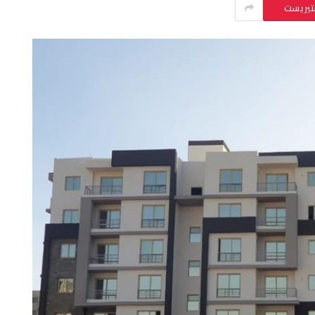
نتيريست