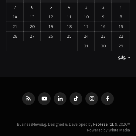
7
6
5
4
3
2
1
14
13
12
11
10
9
8
21
20
19
18
17
16
15
28
27
26
25
24
23
22
31
30
29
« يوليو
فيسبوك
الانستغرام
تيكتوك
لينكدإن
يوتيوب
RSS
PeoFree ltd.
&
©2026 BusinessNewsEg. Designed & Developed by
Powered by White Media