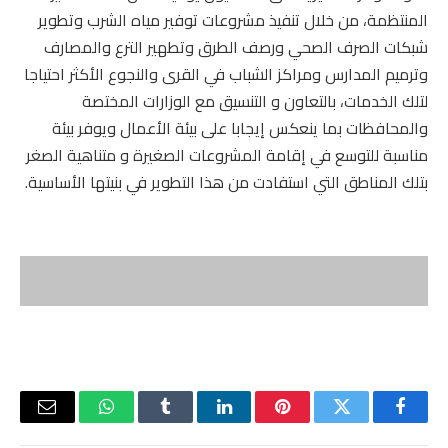
المنتظمة، من خلال تنفيذ مشروعات توفير مياه الشرب وتطوير
شبكات الصرف الصحي ورصف الطرق وتطهير الترع والمصارف
وترميم المدارس ومراكز الشباب في القرى والنجوع الأكثر احتياجا
لتلك الخدمات، بالتعاون و التنسيق مع الوزارات المختصة
والمحافظات بما ينعكس إيجابا على بيئة الأعمال ويوفر بيئة
مناسبة للتوسع في إقامة المشروعات الصغيرة و متناهية الصغر
بتلك المناطق التي استفادت من هذا التطوير في بنيتها الأساسية.
فيسبوك
تويتر
بينتيريست
لينكدإن
Tumblr
واتساب
البريد