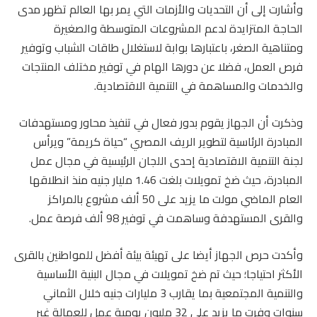
وأشارت إلى أن التحديات والأزمات التي يمر بها العالم تظهر مدى
الحاجة المتزايدة لدعم المشروعات المتوسطة والصغيرة
ومتناهية الصغر، باعتبارها بوابة لاستغلال طاقات الشباب وتوفير
فرص العمل، فضلا عن دورها الهام في توفير مختلف المنتجات
والخدمات والمساهمة في التنمية الاقتصادية.
وذكرت أن الجهاز يقوم بدور فعال في تنفيذ محاور ومستهدفات
المبادرة الرئاسية لتطوير الريف المصري “حياة كريمة” ويرأس
لجنة التنمية الاقتصادية إحدى اللجان الرئيسية في مجال عمل
المبادرة، حيث ضخ تمويلات بلغت 1.46 مليار جنيه منذ انطلاقها
العام الماضي مولت ما يزيد على 50 ألف مشروع بالمراكز
والقرى المستهدفة وساهمت في توفير 98 ألف فرصة عمل.
وأكدت حرص الجهاز أيضا على تهيئة بيئة أفضل للمواطنين بالقرى
الأكثر احتياجا؛ حيث تم ضخ تمويلات في مجال البنية الأساسية
والتنمية المجتمعية بما يقارب 3 مليارات جنيه خلال الثماني
سنوات وفرت ما يزيد على 32 مليون يومية عمل للعمالة غير