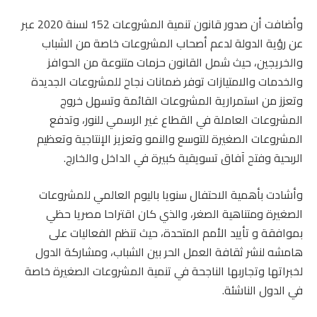
وأضافت أن صدور قانون تنمية المشروعات 152 لسنة 2020 عبر
عن رؤية الدولة لدعم أصحاب المشروعات خاصة من الشباب
والخريجين، حيث شمل القانون حزمات متنوعة من الحوافز
والخدمات والامتيازات توفر ضمانات نجاح للمشروعات الجديدة
وتعزز من استمرارية المشروعات القائمة وتسهل خروج
المشروعات العاملة في القطاع غير الرسمي للنور، وتدفع
المشروعات الصغيرة للتوسع والنمو وتعزيز الإنتاجية وتعظيم
الربحية وفتح آفاق تسويقية كبيرة في الداخل والخارج.
وأشادت بأهمية الاحتفال سنويا باليوم العالمي للمشروعات
الصغيرة ومتناهية الصغر، والذي كان اقتراحا مصريا حظي
بموافقة و تأييد الأمم المتحدة، حيث تنظم الفعاليات على
هامشه لنشر ثقافة العمل الحر بين الشباب، ومشاركة الدول
لخبراتها وتجاربها الناجحة في تنمية المشروعات الصغيرة خاصة
في الدول الناشئة.