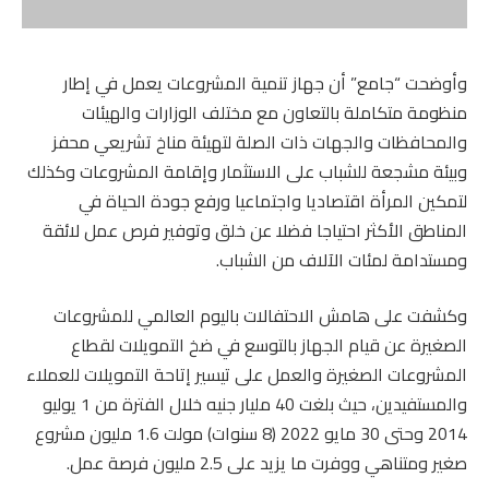
وأوضحت “جامع” أن جهاز تنمية المشروعات يعمل في إطار
منظومة متكاملة بالتعاون مع مختلف الوزارات والهيئات
والمحافظات والجهات ذات الصلة لتهيئة مناخ تشريعي محفز
وبيئة مشجعة للشباب على الاستثمار وإقامة المشروعات وكذلك
لتمكين المرأة اقتصاديا واجتماعيا ورفع جودة الحياة في
المناطق الأكثر احتياجا فضلا عن خلق وتوفير فرص عمل لائقة
ومستدامة لمئات الآلاف من الشباب.
وكشفت على هامش الاحتفالات باليوم العالمي للمشروعات
الصغيرة عن قيام الجهاز بالتوسع في ضخ التمويلات لقطاع
المشروعات الصغيرة والعمل على تيسير إتاحة التمويلات للعملاء
والمستفيدين، حيث بلغت 40 مليار جنيه خلال الفترة من 1 يوليو
2014 وحتى 30 مايو 2022 (8 سنوات) مولت 1.6 مليون مشروع
صغير ومتناهي ووفرت ما يزيد على 2.5 مليون فرصة عمل.