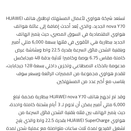
تستعد شركة هواوي لأعمال المستهلك لإطلاق هاتف HUAWEI
nova Y70 الجديد، والذي يُعد أحدث إضافة إلى عائلة هواتف
هواوي الاقتصادية في السوق المصري، حيث يتميز الهاتف
الجديد ببطارية هي الأقوى في فئتها بسعة 6,000 مللي أمبير
وبتقنية الشحن فائق السرعة بقدرة 22.5 واط وبشاشة عرض
كاملة مقاس 6.75 بوصة وكاميرا ثلاثية بدقة 48 ميجابكسل
مدعومة بالذكاء الاصطناعي وتخزين داخلي بسعة 128 جيجابايت،
لتقدم هواوي مجموعة من المميزات الرائعة وبسعر سوف
يتناسب مع أكبر عدد من المستهلكين.
وقد تم تجهيز هاتف HUAWEI nova Y70 ببطارية ضخمة تبلغ
6,000 مللي أمبير يمكن أن تدوم لـ 3 أيام بشحنة كاملة واحدة،
حيث يتميز الهاتف بين فئته بتقنية الشحن فائق السرعة من
هواوي HUAWEI SuperCharge بقدرة 22.5 واط والذي يتيح
تشغيل الفيديو لمدة ثلاث ساعات متواصلة مع عملية شحن لمدة