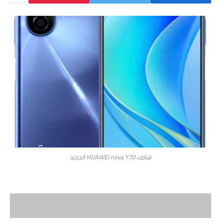
هاتف HUAWEI nova Y70 الجديد