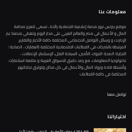
معلومات عنا
موقع بيزنس نيوز منصة إعلامية اقتصادية رائدة ، تسعى لتعزيز صحافة
المال و الأعمال في مصر والعالم العربي على مدار اليوم وتغطي منصتنا عبر
الإنترنت و وسائل التواصل الاجتماعي المختلفة كافة الأخبار والتقارير
المرتبطة بالشركات في القطاعات الاقتصادية المختلفة (العقارات ، الصناعة ؛
التجارة؛ الصحة ؛البنوك، التأمين، السياحة النقل، الإستثمار، الإتصالات ،
تكنولوجيا المعلومات، مع رصد دقيق للاسواق العربية و متابعة استثمارات
وأنشطة قادة ورواد المال والأعمال في كل مكان وتوثيق نجاحاتهم
المختلفة في كافة القطاعات
تواصل معنا
اختياراتنا
4254.98 دولار للأوقية .. الذهب يقفز لأعلى