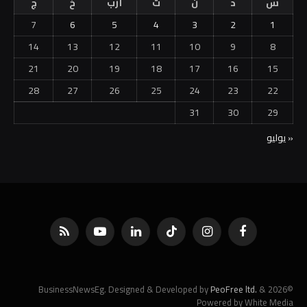
س
د
ن
ث
أرب
خ
ج
7
6
5
4
3
2
1
14
13
12
11
10
9
8
21
20
19
18
17
16
15
28
27
26
25
24
23
22
31
30
29
« يوليو
فيسبوك
الانستغرام
تيكتوك
لينكدإن
يوتيوب
RSS
PeoFree ltd.
&
©2026 BusinessNewsEg. Designed & Developed by
Powered by White Media