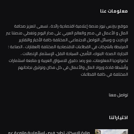
معلومات عنا
موقع بيزنس نيوز منصة إعلامية اقتصادية رائدة ، تسعى لتعزيز صحافة
المال و الأعمال في مصر والعالم العربي على مدار اليوم وتغطي منصتنا عبر
الإنترنت و وسائل التواصل الاجتماعي المختلفة كافة الأخبار والتقارير
المرتبطة بالشركات في القطاعات الاقتصادية المختلفة (العقارات ، الصناعة ؛
التجارة؛ الصحة ؛البنوك، التأمين، السياحة النقل، الإستثمار، الإتصالات ،
تكنولوجيا المعلومات، مع رصد دقيق للاسواق العربية و متابعة استثمارات
وأنشطة قادة ورواد المال والأعمال في كل مكان وتوثيق نجاحاتهم
المختلفة في كافة القطاعات
تواصل معنا
اختياراتنا
وزارة الإسكان تطرح فرص استثمارية متنوعة عبر