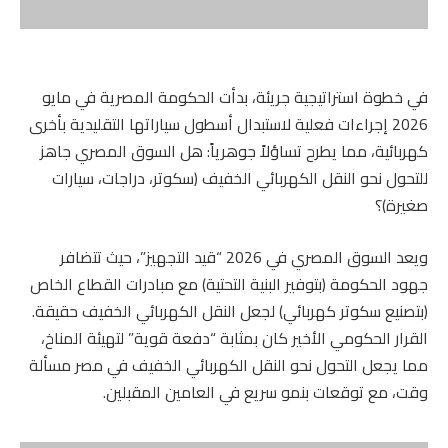
في خطوة استراتيجية جريئة، بدأت الحكومة المصرية في مايو
2026 إجراءات فعلية لاستبدال أسطول سياراتها التقليدية بأخرى
كهربائية، مما يطرح تساؤلاً جوهرياً: هل السوق المصري جاهز
للتحول نحو النقل الكهربائي الخفيف (سكوتر، دراجات، سيارات
صغيرة)؟
ويعد السوق المصري في 2026 “قيد التجهيز”، حيث تتضافر
جهود الحكومة (بتوفير البنية التحتية) مع مبادرات القطاع الخاص
(بتصنيع سكوتر كهربائي) لجعل النقل الكهربائي الخفيف حقيقة.
القرار الحكومي الأخير كان بمثابة “دفعة قوية” لتهيئة المناخ،
مما يجعل التحول نحو النقل الكهربائي الخفيف في مصر مسألة
وقت، مع توقعات بنمو سريع في العامين المقبلين.