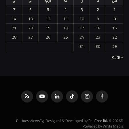
س
د
ن
ث
أرب
خ
ج
7
6
5
4
3
2
1
14
13
12
11
10
9
8
21
20
19
18
17
16
15
28
27
26
25
24
23
22
31
30
29
« يوليو
فيسبوك
الانستغرام
تيكتوك
لينكدإن
يوتيوب
RSS
PeoFree ltd.
&
©2026 BusinessNewsEg. Designed & Developed by
Powered by White Media