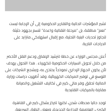
تشير المؤشرات الحالية والتقارير الحكومية إلى أن الإجابة ليست
“نعم” مطلقة، بل “مرحلة انتقالية واعدة” تتسم بجهود حثيثة
لتجاوز تحديات البنية التحتية، مع إقبال استهلاكي متزايد على
الدراجات النارية.
أعلن مجلس الوزراء عن خطة لترشيد الإنفاق ودعم النقل الأخضر
من خلال تحويل السيارات الحكومية للكهرباء . هذا التحول يهدف
لأن يكون الجهاز الإداري نموذجاً يحتذى به، ويشجع الشركات على
التوسع في توفير المركبات الكهربائية. وقد أظهرت دراسات وزارة
المالية تحقق وفر مالي كبير في تكاليف التشغيل والصيانة
مقارنة بالمركبات التقليدية
توجد حاليا محطات شحن، لكنها تتركز بشكل كبير في القاهرة
الكبرى، العاصمة الإدارية الجديدة، وبعض الطرق السريعة.