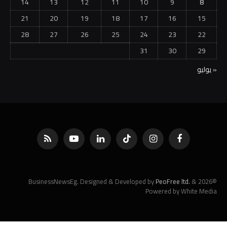
14
13
12
11
10
9
8
21
20
19
18
17
16
15
28
27
26
25
24
23
22
31
30
29
« يوليو
فيسبوك
الانستغرام
تيكتوك
لينكدإن
يوتيوب
RSS
PeoFree ltd.
&
©2026 BusinessNewsEg. Designed & Developed by
Powered by White Media