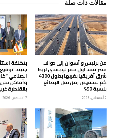
مقالات ذات صلة
من برنيس و أسوان إلى دوالا..
مصر تنفذ أول ممر لوجستي لربط
جنيه.. توقيع
شرق أفريقيا بغربها بطول 4300
الصناعي “كاب
كم لتخفيض زمن نقل البضائع
وأماكن تخزين
بنسبة 90%
بالقنطرة غرب
7 أغسطس، 2026
7 أغسطس، 2026