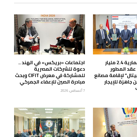
بتكلفة استثمارية 2.4 مليار
اجتماعات «بريكس» في الهند ..
 عقد المطور
دعوة للشركات المصرية
يتال” لإقامة مصانع
للمشاركة في معرض CIFIT وبحث
 جاهزة للإيجار
مبادرة الصين للإعفاء الجمركي
7 أغسطس، 2026