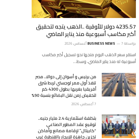
4235.57 دولار للأوقية ..الذهب يتجه لتحقيق
أكبر مكاسب أسبوعية منذ يناير الماضي
بواسطة
7 أغسطس، 2026
BUSINESS NEWS
استقر سعر الذهب اليوم متجها نحو تسجيل أكبر مكاسب
أسبوعية له منذ يناير الماضي، وسط…
من برنيس و أسوان إلى دوالا.. مصر
تنفذ أول ممر لوجستي لربط شرق
أفريقيا بغربها بطول 4300 كم
لتخفيض زمن نقل البضائع بنسبة 90%
7 أغسطس، 2026
بتكلفة استثمارية 2.4 مليار جنيه..
توقيع عقد المطور الصناعي
“كابيتال” لإقامة مصانع وأماكن
تخزين جاهزة للإيجار بالقنطرة غرب