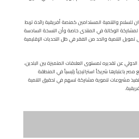
وان للسلام والتنمية المستدامين كمنصة أفريقية رائدة تربط
لع لمشاركة الوكالة في المنتدى خاصة وأن النسخة السادسة
عقدها في نوفمبر 2026 ستركز على تمويل التنمية والحد من الفقر في ظل التحديات الإقليمية
 الدولي عن تقديره لمستوى العلاقات المتميزة بين البلدين،
ر باعتبارها شريكاً استراتيجياً رئيسياً في المنطقة
ة لتنفيذ مشروعات تنموية مشتركة تسهم في تحقيق التنمية
ريقية.