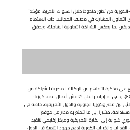
الكورية من تطور ملحوظ خلال السنوات الأخيرة، مؤكداً
توى التعاون المشترك في مختلف المجالات ذات الاهتمام
صديقين بما يعكس الشراكة التعاونية الشاملة، ويحقق
يع على مذكرة التفاهم بين الوكالة المصرية للشراكة من
أجل التنمية والوكالة الكورية للتعاون الدولي (KOICA)، والتي تم إبرامها على هامش أعمال قمة كوريا-
لتعاون الثلاثي بين مصر وكوريا الجنوبية والدول الأفريقية، خاصة في
المستدامة، مشيراً إلى ما تتمتع به مصر من موقع
ري كبوابة إلى القارة الأفريقية ومركز إقليمي لتنفيذ
 القدرات والخبرات الكورية لدعم جهود التنمية في الدول