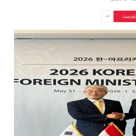
نتيريست