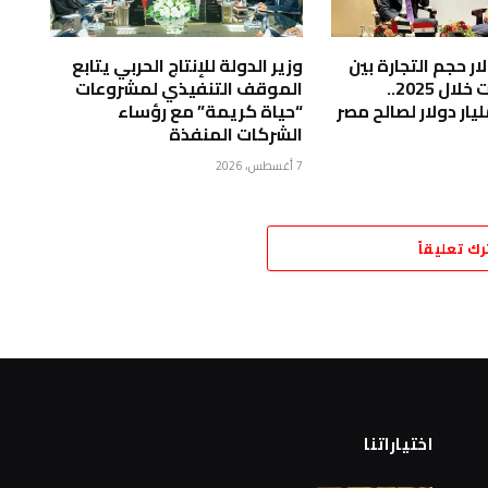
 دولار حجم التجارة بين
وزير الدولة للإنتاج الحربي يتابع
مصر والإمارات خلال 2025..
الموقف التنفيذي لمشروعات
“حياة كريمة” مع رؤساء
الشركات المنفذة
7 أغسطس، 2026
رك تعليقاً
اختياراتنا
ا