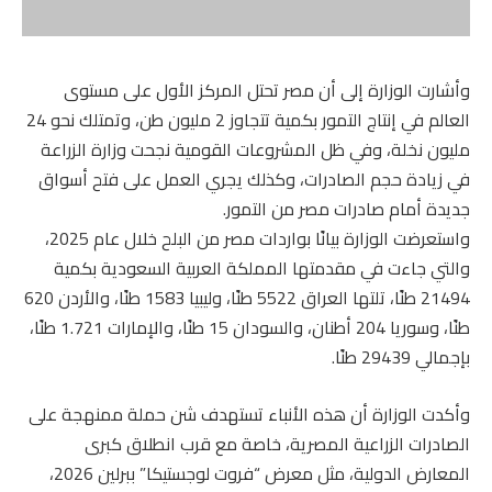
وأشارت الوزارة إلى أن مصر تحتل المركز الأول على مستوى
العالم في إنتاج التمور بكمية تتجاوز 2 مليون طن، وتمتلك نحو 24
مليون نخلة، وفي ظل المشروعات القومية نجحت وزارة الزراعة
في زيادة حجم الصادرات، وكذلك يجري العمل على فتح أسواق
جديدة أمام صادرات مصر من التمور.
واستعرضت الوزارة بيانًا بواردات مصر من البلح خلال عام 2025،
والتي جاءت في مقدمتها المملكة العربية السعودية بكمية
21494 طنًا، تلتها العراق 5522 طنًا، وليبيا 1583 طنًا، والأردن 620
طنًا، وسوريا 204 أطنان، والسودان 15 طنًا، والإمارات 1.721 طنًا،
بإجمالي 29439 طنًا.
وأكدت الوزارة أن هذه الأنباء تستهدف شن حملة ممنهجة على
الصادرات الزراعية المصرية، خاصة مع قرب انطلاق كبرى
المعارض الدولية، مثل معرض “فروت لوجستيكا” ببرلين 2026،