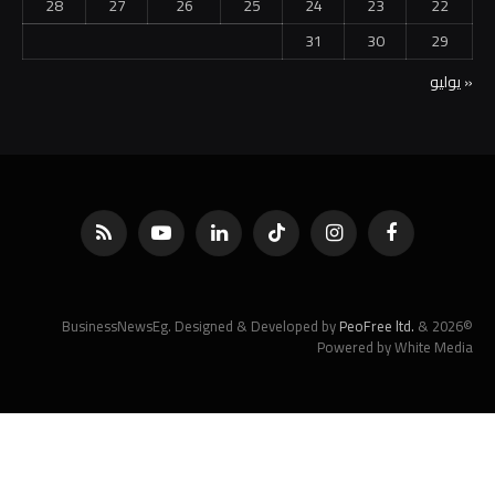
28
27
26
25
24
23
22
31
30
29
« يوليو
فيسبوك
الانستغرام
تيكتوك
لينكدإن
يوتيوب
RSS
PeoFree ltd.
&
©2026 BusinessNewsEg. Designed & Developed by
Powered by White Media