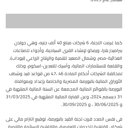
كما غرمت اللجنة، 6 شركات مبلغ 40 ألف جنيه، وهي جولدن
بيراميدز بلازا، ورمكو لإنشاء القرى السياحية، وأجواء للصناعات
الغذائية-مصر، وشمال الصعيد للتنمية والإنتاج الزراعي (نيوداب)،
والقلعة للاستثمارات المالية، وآسيك للتعدين-اسكوم، وذلك
لمخالفة الشركات أحكام المادة 46 ،47 من قواعد قيد وشطب
الأوراق المالية بالبورصة المصرية والخاصة بإعداد وبموافاة
البورصة بالقوائم المالية المجمعة عن السنة المالية المنتهية في
31 ديسمبر 2024، وعن الفترة المالية المنتهية في 31/03/2025
و 30/06/2025 ، و 30/09/2025.
فى نفس الصدد قررت لجنة القيد بالبورصة، توقيع التزام مالي على
شركتي القاهرة للخدمات التعليمية، والقاهرة للاستثمار والتنمية