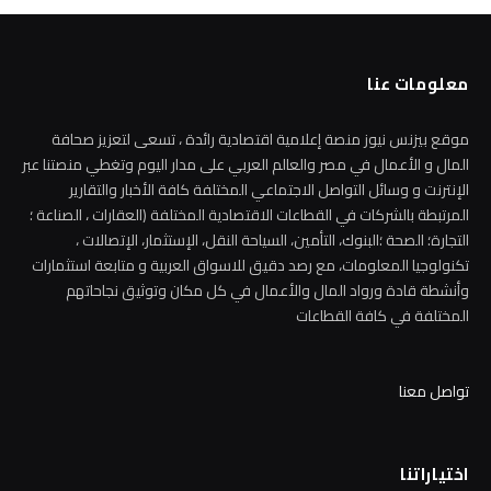
معلومات عنا
موقع بيزنس نيوز منصة إعلامية اقتصادية رائدة ، تسعى لتعزيز صحافة
المال و الأعمال في مصر والعالم العربي على مدار اليوم وتغطي منصتنا عبر
الإنترنت و وسائل التواصل الاجتماعي المختلفة كافة الأخبار والتقارير
المرتبطة بالشركات في القطاعات الاقتصادية المختلفة (العقارات ، الصناعة ؛
التجارة؛ الصحة ؛البنوك، التأمين، السياحة النقل، الإستثمار، الإتصالات ،
تكنولوجيا المعلومات، مع رصد دقيق للاسواق العربية و متابعة استثمارات
وأنشطة قادة ورواد المال والأعمال في كل مكان وتوثيق نجاحاتهم
المختلفة في كافة القطاعات
تواصل معنا
اختياراتنا