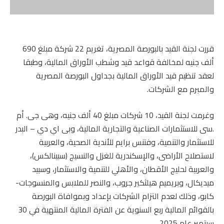
قررت لجنة القيد بالبورصة المصرية، تغريم 22 شركة مبلغ 690
ألف جنيه لمخالفة قواعد قيد وشطب الأوراق المالية، وطبقا
لعقد تنظيم قيد الأوراق المالية بجداول البورصة المصرية
والمبرم مع الشركات.
وغرمت لجنة القيد، 10 شركات مبلغ 40 ألف جنيه، وهى جى. أم
.سى للاستثمارات الصناعية والتجارية المالية، وبى اي دي – البدر
للاستثمار والتنمية، وفتنس برايم للأندية الصحية، والعربية
لاستصلاح الأراضى، والإسكندرية للغزل والنسيج (سبينالكس)،
والعربية لحليج الأقطان، والأهلي للتنمية والاستثمار، وسبيد
ميديكال، وبريميم هيلثكير جروب، والنصر للملابس والمنسوجات-
كابو، وذلك لعدم التزام الشركات بإعداد وبموافاة البورصة
بالقوائم المالية ربع السنوية عن الفترة المالية المنتهية في 30
سبتمبر عام 2025.