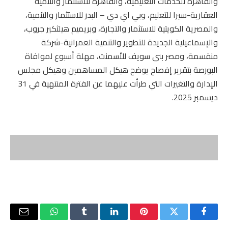
والقاهرة للخدمات التعليمية، والقاهرة للاستثمار والتنمية
العقارية-سيرا للتعليم، وبي اي دي – البدر للاستثمار والتنمية،
والمصرية الكويتية للاستثمار والتجارة، وبريميم هيلثكير جروب،
والإسماعيلية الجديدة للتطوير والتنمية العمرانية-شركة
منقسمة، ومصر بنى سويف للأسمنت، مهلة أسبوع لموافاة
البورصة بتقرير إفصاح يوضح هيكل المساهمين وهيكل مجلس
الإدارة والتغيرات التي طرأت عليهما عن الفترة المنتهية في 31
ديسمبر 2025.
فيسبوك
تويتر
بينتيريست
لينكدإن
Tumblr
واتساب
البريد