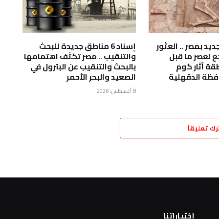
د بمصر .. ⁠العثور
إسناد 6 مناطق جديدة للبحث
ع لعصر ما قبل
والتنقيب .. مصر تكثف اهتمامها
قة آثار كوم
بالبحث والتنقيب عن البترول في
فظة الدقهلية
الصعيد والبحر الأحمر
8 أغسطس، 2026
رك تعليقاً
اختياراتنا
ا