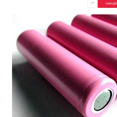
نتيريست