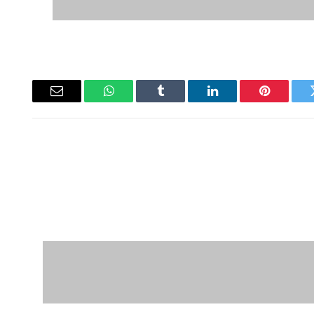
ويتر
بينتيريست
لينكدإن
Tumblr
واتساب
البريد
الإلكتروني