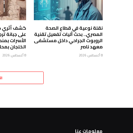
نقلة نوعية في قطاع الصحة
كشف أثري جدي
المصري.. بحث آليات تفعيل تقنية
على جبانة ترج
الروبوت الجراحي داخل مستشفى
الأسرات بمنط
معهد ناصر
الخلجان بمحا
8 أغسطس، 2026
8 أغسطس، 2026
ات
معلومات عنا