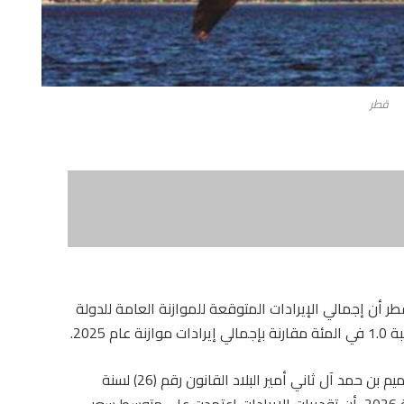
قطر
طر أن إجمالي الإيرادات المتوقعة للموازنة العامة للدولة
وأوضح وزير المالية، في تصريح عقب إصدار الشيخ تميم بن حمد آل ثاني أمير البلاد القانون رقم (26) لسنة
2025 باعتماد الموازنة العامة للدولة للسنة المالية 2026، أن تقديرات الإيرادات اعتمدت على متوسط سعر