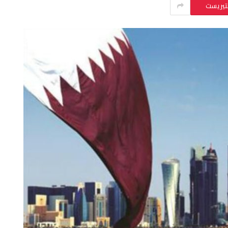
نتيريست