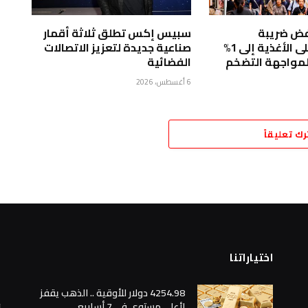
خفض ضريبة
سبيس إكس تطلق ثلاثة أقمار
الاستهلاك على الأغذية إلى 1%
صناعية جديدة لتعزيز الاتصالات
لمواجهة التضخم
الفضائية
6 أغسطس، 2026
رك تعليقاً
اختياراتنا
ا
4254.98 دولار للأوقية .. الذهب يقفز
لأعلى مستوى في 7 أسابيع