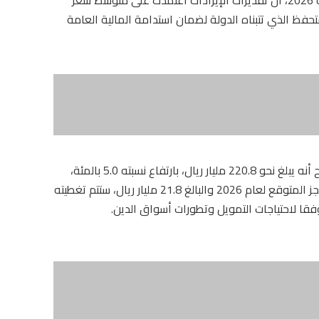
لنهج المتحفظ الذي تتبناه الدولة لضمان استدامة المالية العامة
وفيما يتعلق بإجمالي المصروفات المتوقعة، أوضح أنه يبلغ نحو 220.8 مليار ريال، بارتفاع نسبته 5.0 بالمئة،
مقارنة بموازنة عام 2025. كما بين سعادته أن العجز المتوقع لعام 2026 والبالغ 21.8 مليار ريال، ستتم تغطيته
قا لاحتياجات التمويل وتطورات أسواق الدين.