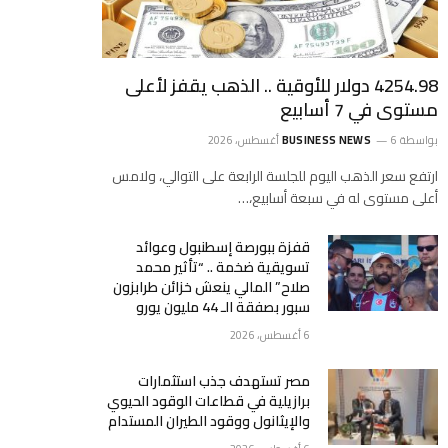
4254.98 دولار للأوقية .. الذهب يقفز لأعلى
مستوى في 7 أسابيع
بواسطة
6 أغسطس، 2026
BUSINESS NEWS
ارتفع ‌سعر الذهب اليوم للجلسة الرابعة على التوالي، ولامس
‌أعلى مستوى له في سبعة أسابيع،…
قفزة ببورصة إسطنبول وعوائد
تسويقية ضخمة .. “تأثير محمد
صلاح” المالي ينعش خزائن طرابزون
سبور بصفقة الـ 44 مليون يورو
6 أغسطس، 2026
مصر تستهدف جذب استثمارات
برازيلية في قطاعات الوقود الحيوي
والإيثانول ووقود الطيران المستدام