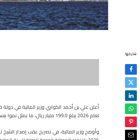
شاركها
أعلن علي بن أحمد الكواري وزير المالية في دولة ف
لعام 2026 يبلغ 199.0 مليار ريال، ما يمثل نموا بنسبة 1.0 في المئة مقارنة بإجمالي إيرادات موازنة عام 2025.