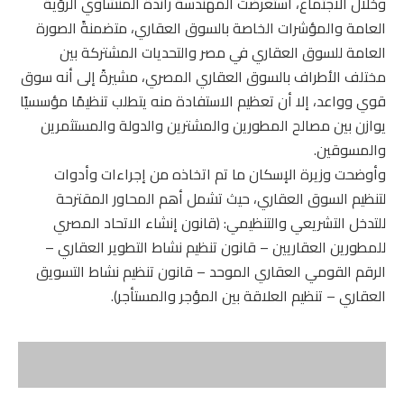
وخلال الاجتماع، استعرضت المهندسة راندة المنشاوي الرؤية
العامة والمؤشرات الخاصة بالسوق العقاري، متضمنةً الصورة
العامة للسوق العقاري في مصر والتحديات المشتركة بين
مختلف الأطراف بالسوق العقاري المصري، مشيرةً إلى أنه سوق
قوي وواعد، إلا أن تعظيم الاستفادة منه يتطلب تنظيمًا مؤسسيًا
يوازن بين مصالح المطورين والمشترين والدولة والمستثمرين
والمسوقين.
وأوضحت وزيرة الإسكان ما تم اتخاذه من إجراءات وأدوات
لتنظيم السوق العقاري، حيث تشمل أهم المحاور المقترحة
للتدخل التشريعي والتنظيمي: (قانون إنشاء الاتحاد المصري
للمطورين العقاريين – قانون تنظيم نشاط التطوير العقاري –
الرقم القومي العقاري الموحد – قانون تنظيم نشاط التسويق
العقاري – تنظيم العلاقة بين المؤجر والمستأجر).