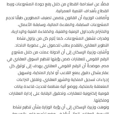
فضلًا عن استدامة القطاع من خلال رفع جودة المشروعات وربط
القطاع بأهداف التنمية العمرانية.
وأضافت الوزيرة أن القانون يتضمن تصنيف المطورين طبقًا لحجم
المشروعات السابقة، والملاءة المالية، وسابقة الأعمال،
والالتزام بالجداول الزمنية والفنية، والكفاءة الفنية والإدارية،
وقدرات تشغيل المشروعات، كما يُلزم كل من يزاول نشاط
التطوير العقاري بالتقدم بطلب للحصول على عضوية الاتحاد.
وأشارت وزيرة الإسكان إلى أن الدولة عملت من خلال مشروع
الرقم القومي للعقارات ضمن رؤيتها لتنظيم السوق العقاري في
مصر، موضحةً أن الرقم القومي العقاري يهدف إلى توثيق كل
عقار بشكل دقيق يمنع التلاعب أو تكرار الملكية، وتسهيل
إجراءات تسجيل الملكية والشهر العقاري، وتقليل النزاعات
المتعلقة بالملكية، ووضع آلية منظمة لتحديث قاعدة بيانات
قومية إلكترونية للعقارات، وتحقيق الرقابة على إدارة العقارات
وملكيتها.
ونوهت وزيرة الإسكان إلى أن رؤية الوزارة بشأن تنظيم نشاط
التسويق العقاري تتمثل أيضًا في وضع تشريع خاص بالمسوق