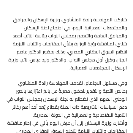
شاركت المهندسة راندة المنشاوي، وزيرة الإسكان والمرافق
والمجتمعات العمرانية، اليوم، في اجتماع لجنة الإسكان
والمرافق العامة والتعمير بمجلس النواب برئاسة النائب أحمد
شلبي، لمناقشة رؤية الوزارة بشأن المقترحات والآليات اللازمة
لتنظيم السوق العقاري المصري، وذلك بحضور الدكتور عاصم
الجزار، وكيل أول مجلس النواب، والدكتور وليد عباس، نائب وزيرة
الإسكان للمجتمعات العمرانية.
وفي مستهل الاجتماع، تقدمت المهندسة راندة المنشاوي
بخالص التحية والتقدير للحضور، معربةً عن بالغ اعتزازها بالدور
الوطني المهم الذي تضطلع به لجنة الإسكان بمجلس النواب في
دعم السياسات التشريعية ذات الصلة بقطاع يُعد أحد أهم ركائز
التنمية الاقتصادية والعمرانية في الدولة المصرية.
وأشارت وزيرة الإسكان إلى أن عرض اليوم يأتي في إطار مناقشة
المقترحات والآليات اللازمة لتنظيم السوق العقاري المصري،