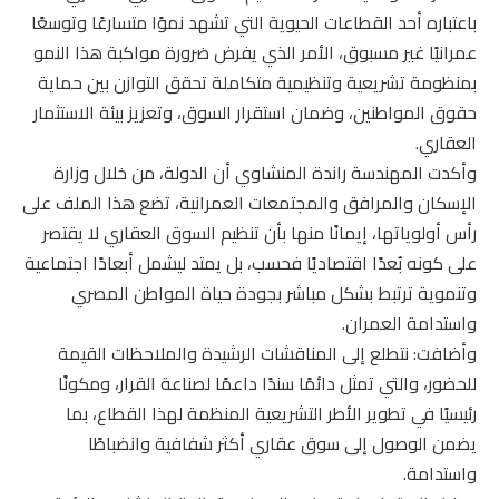
باعتباره أحد القطاعات الحيوية التي تشهد نموًا متسارعًا وتوسعًا
عمرانيًا غير مسبوق، الأمر الذي يفرض ضرورة مواكبة هذا النمو
بمنظومة تشريعية وتنظيمية متكاملة تحقق التوازن بين حماية
حقوق المواطنين، وضمان استقرار السوق، وتعزيز بيئة الاستثمار
العقاري.
وأكدت المهندسة راندة المنشاوي أن الدولة، من خلال وزارة
الإسكان والمرافق والمجتمعات العمرانية، تضع هذا الملف على
رأس أولوياتها، إيمانًا منها بأن تنظيم السوق العقاري لا يقتصر
على كونه بُعدًا اقتصاديًا فحسب، بل يمتد ليشمل أبعادًا اجتماعية
وتنموية ترتبط بشكل مباشر بجودة حياة المواطن المصري
واستدامة العمران.
وأضافت: نتطلع إلى المناقشات الرشيدة والملاحظات القيمة
للحضور، والتي تمثل دائمًا سندًا داعمًا لصناعة القرار، ومكونًا
رئيسيًا في تطوير الأطر التشريعية المنظمة لهذا القطاع، بما
يضمن الوصول إلى سوق عقاري أكثر شفافية وانضباطًا
واستدامة.