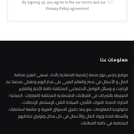
By signing up, you agree to the our terms and our
Privacy Policy
agreement.
معلومات عنا
موقع بيزنس نيوز منصة إعلامية اقتصادية رائدة ، تسعى لتعزيز صحافة
المال و الأعمال في مصر والعالم العربي على مدار اليوم وتغطي منصتنا عبر
الإنترنت و وسائل التواصل الاجتماعي المختلفة كافة الأخبار والتقارير
المرتبطة بالشركات في القطاعات الاقتصادية المختلفة (العقارات ، الصناعة ؛
التجارة؛ الصحة ؛البنوك، التأمين، السياحة النقل، الإستثمار، الإتصالات ،
تكنولوجيا المعلومات، مع رصد دقيق للاسواق العربية و متابعة استثمارات
وأنشطة قادة ورواد المال والأعمال في كل مكان وتوثيق نجاحاتهم
المختلفة في كافة القطاعات