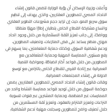
وأعلنت وزيرة الإسكان أن رؤية الوزارة تتضمن قانون إنشاء
الاتحاد المصري للمطورين العقاريين، والذي يهدف إلى تنظيم
سوق سريع النمو، حيث إن تزايد حجم مشروعات التطوير العقاري
واتساع مشاركة القطاع الخاص يتطلبان إطارًا مهنيًا منظمًا
وواضحًا، إلى جانب تعزيز الثقة الاستثمارية من خلال وجود اتحاد
مهني منظم يساعد على فض المنازعات، وتصنيف المطورين،
ودعم شفافية السوق، وكذلك حماية المتعاملين، بما يسهم في
رفع مستوى الممارسة المهنية وحماية المتعاقدين مع
المطورين من خلال قواعد أكثر انضباطًا، ومواكبة التنمية
العمرانية عبر إتاحة الفرص للقطاع الخاص بالتزامن مع توسع
الدولة في إنشاء المجتمعات العمرانية.
وقالت قانون إنشاء الاتحاد المصري للمطورين العقاريين يضمن
حوكمة السوق من خلال توحيد قواعد ممارسة النشاط والحد من
الممارسات غير المنظمة، وحماية المشترين عبر قنوات لتسوية
النزاعات وتعزيز الالتزام بالعقود، وتعزيز ثقة المستثمرين من
خلال تصنيف واضح للمطورين وسجلات مهنية تدعم الشفافية،