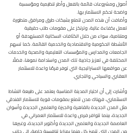
أصول ومشروعات قائمة بالفعل وأطر تنظيمية ومؤسسية
واضحة تحكم الاستثمار بها.
وأضافت أن هذه المدن تتمتع بشبكات طرق ومرافق متطورة
تعمل بكفاءة عالية، وترتكز على مقومات طلب حقيقية
ومتنامية، سواء من خلال الكثافات السكانية المستهدفة أو
الأنشطة الحكومية والاقتصادية والخدمية القائمة. كما تسهم
الجامعات والمدارس والمؤسسات التعليمية والصحية والخدمات
المختلفة في تعزيز جاذبية تلك المدن واستدامة نموها، فضلًا
عن مواقعها الاستراتيجية التي توفر فرصًا واعدة للاستثمار
العقاري والسياحي والتجاري.
وأشارت إلى أن اختيار المدينة المناسبة يعتمد على طبيعة النشاط
الاستثماري، فهناك مدن تتمتع بمقومات قوية للاستثمار الفندقي
مثل المدن الجديدة بالقاهرة والجيزة والعلمين الجديدة وأسوان
الجديدة، بينما تتوافر فرص واعدة للاستثمار العمراني في
العاصمة الجديدة والعلمين الجديدة وأكتوبر الجديدة، وغيرها
من المدن التي تتميز كل منها بمزايا تنافسية خاصة، إلى جانب