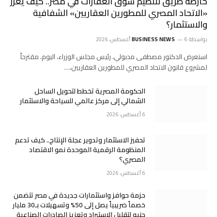
خارطة طريق لتنظيم سوق العقارات في مصر.. كيف يعزز
«الاتحاد المصري للمطورين العقاريين» الشفافية
والاستثمار؟
بواسطة
6 أغسطس، 2026
BUSINESS NEWS
استعرض الدكتور مصطفى مدبولي، رئيس مجلس الوزراء، اليوم، مقترحاً
لمشروع قانون الاتحاد المصري للمطورين العقاريين،…
الحكومة المصرية تخطط لتحويل الساحل
الشمالي إلى مركز عالمي للسياحة والاستثمار
6 أغسطس، 2026
تحفيز الاستثمار وتدوير عجلة الإنتاج.. كيف تدعم
المنظومة الرقمية الموحدة نمو الاقتصاد
المصري؟
6 أغسطس، 2026
حزمة حوافز واستثمارات جديدة في مصر تتضمن
خصماً ضريبياً يصل إلى 50% وتسهيلات بـ30 مليار
جنيه لتقليل الاستيراد وتعزيز الصادرات الصناعية