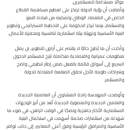
عوائد مستدامة للمستثمرين.
وأضافت أن رؤية الدولة ترتكز على تعظيم مساهمة القطاع
الخاص في الاقتصاد الوطني وتمكينه من قيادة النمو
والاستثمار، بينما تركز الحكومة على التخطيط الاستراتيجي وتطوير
البنية الأساسية وتهيئة بيئة استثمارية تنافسية ومحفزة للأعمال.
وأكدت أن ما يُطرح حاليًا لا يقتصر على أراضٍ للتطوير، بل يمثل
منظومات عمرانية واقتصادية متكاملة تتيح للمستثمر الدخول
السريع إلى أسواق قائمة بالفعل ضمن إطار تنظيمي واضح
وشراكات طويلة الأجل تحقق المنفعة المتبادلة للدولة
والمستثمر.
وأوضحت المهندسة راندة المنشاوي أن العاصمة الجديدة
والعلمين الجديدة والمنصورة الجديدة تُعد من أبرز الوجهات
الاستثمارية الأكثر جاهزية ونضجًا في الوقت الراهن، في ضوء ما
شهدته من استثمارات ضخمة أسهمت في استكمال البنية
الأساسية والمرافق الرئيسية وفق أعلى المعايير، إلى جانب توافر