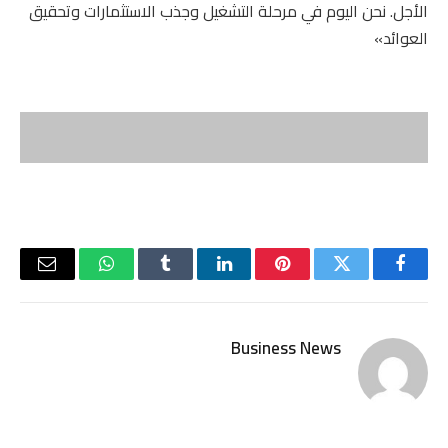
الأجل. نحن اليوم في مرحلة التشغيل وجذب الاستثمارات وتحقيق
العوائد»
فيسبوك
تويتر
بينتيريست
لينكدإن
Tumblr
واتساب
البريد
الإلكتر
Business News