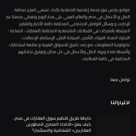
موقع بيزنس نيوز منصة إعلامية اقتصادية رائدة ، تسعى لتعزيز صحافة
المال و الأعمال في مصر والعالم العربي على مدار اليوم وتغطي منصتنا عبر
الإنترنت و وسائل التواصل الاجتماعي المختلفة كافة الأخبار والتقارير
المرتبطة بالشركات في القطاعات الاقتصادية المختلفة (العقارات ، الصناعة ؛
التجارة؛ الصحة ؛البنوك، التأمين، السياحة النقل، الإستثمار، الإتصالات ،
تكنولوجيا المعلومات، مع رصد دقيق للاسواق العربية و متابعة استثمارات
وأنشطة قادة ورواد المال والأعمال في كل مكان وتوثيق نجاحاتهم
المختلفة في كافة القطاعات
تواصل معنا
اختياراتنا
خارطة طريق لتنظيم سوق العقارات في مصر..
كيف يعزز «الاتحاد المصري للمطورين
العقاريين» الشفافية والاستثمار؟