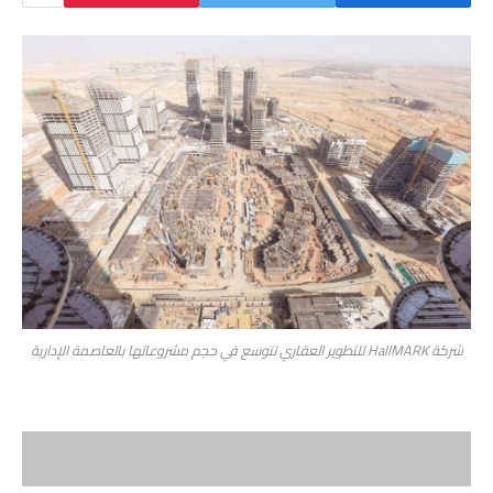
شركة HallMARK للتطوير العقاري تتوسع في حجم مشروعاتها بالعاصمة الإدارية