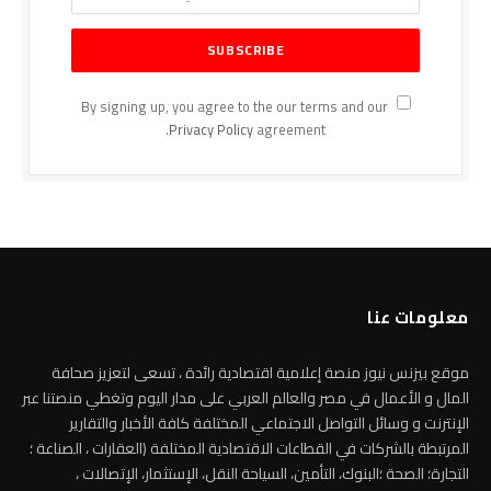
By signing up, you agree to the our terms and our
Privacy Policy
agreement.
معلومات عنا
موقع بيزنس نيوز منصة إعلامية اقتصادية رائدة ، تسعى لتعزيز صحافة
المال و الأعمال في مصر والعالم العربي على مدار اليوم وتغطي منصتنا عبر
الإنترنت و وسائل التواصل الاجتماعي المختلفة كافة الأخبار والتقارير
المرتبطة بالشركات في القطاعات الاقتصادية المختلفة (العقارات ، الصناعة ؛
التجارة؛ الصحة ؛البنوك، التأمين، السياحة النقل، الإستثمار، الإتصالات ،