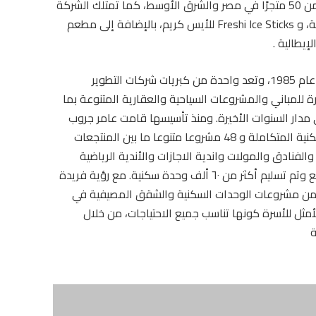
العلامة التجارية، واأصبحت اليوم تمتلك وتدير أكثر من 50 متجرًا في مصر والشرق الأوسط، كما تمتلك الشركة
مطاعم ستوديو مصر Studio Masr للأكلات المشوية، و Freshi Ice Sticks للأيس كريم، بالإضافة إلى مطعم
يطالية .
وعامر جروب هي شركة مساهمة مصرية تأسست عام 1985، وتعد واحدة من كبريات شركات التطوير
 للمباني والمشروعات السياحية والعقارية المتنوعة بما
ى مدار السنوات الأخيرة. ومنذ تأسيسها قامت عامر جروب
بتقديم باقة متكاملة من المنتجعات والوحدات السكنية المتكاملة و 48 مشروعا متنوعا ما بين المنتجعات
لفنادق والمولات واندية الاجازات والأندية الرياضية
بمحفظة متنوعة تغطي مساحة 6.3 مليون متر مربع وتم تسليم أكثر من ٦٠ ألف وحدة سكنية. مع رؤية فريدة
من مشروعات الوحدات السكنية والشقق المصيفية في
لأمثل للأسرة كونها تناسب جميع الاحتياجات، من خلال
ة