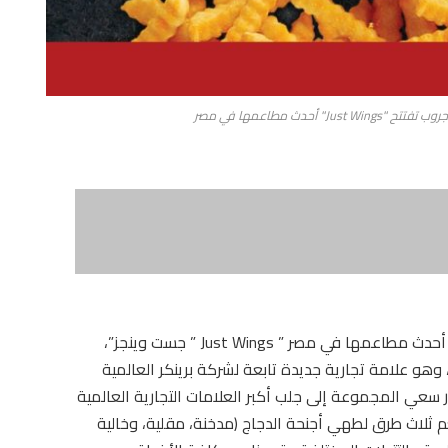
 أحدث مطاعمها في مصر
أعلنت “تروبيكانا” -إحدى شركات عامرجروب -افتتاح أحدث مطاعمها في مصر ” Just Wings ” جست وينجز”،
هو علامة تجارية جديدة تابعة لشركة برينكر العالمية
ذلك في إطار سعي المجموعة إلى جلب أكبر العلامات التجارية العالمية
 ثلاث طرق لطهي أجنحة الدجاج (مدخنة، مقلية، وخالية