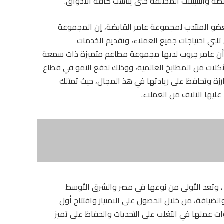
لعضو المنتدب لمجموعة عامر القابضة، إن المجموعة
لبي احتياجات جميع العملاء، وتقديم الخدمات
لى أن عامر جروب لديها مجموعة مطاعم متميزة ذات سمعة
أكلات من المطابخ العالمية، ووذلك لدفع النمو في قطاع
رزة وتحافظ على ريادتها في هذ المجال، حيث تمتلك
يها الآلاف من العملاء.
دير بالذكر أن شركة “تروبيكانا” تأسست عام 1992 ، وتعد الأولى من نوعها في مصر والشرق الأوسط
يافة، من خلال الحصول على الامتياز وافتتاح أول
جحت على مدار سنوات عملها في التغلب على التحديات والحفاظ على تميز