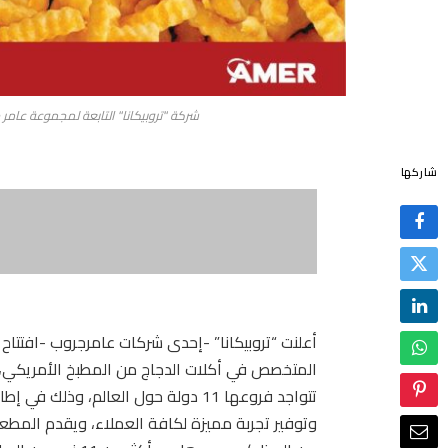
شركة "تروبيكانا" التابعة لمجموعة عامر جروب تفتتح "Just Wings"
شاركها
المتخصص في أكلات الدجاج من المطبخ الأمريكي، و
تتواجد فروعها 11 دولة حول العالم، و
وتوفير تجربة مميزة لكافة العملاء، ويقدم المطعم