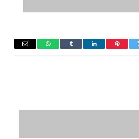
ويتر
بينتيريست
لينكدإن
Tumblr
واتساب
البريد
الإلكتروني