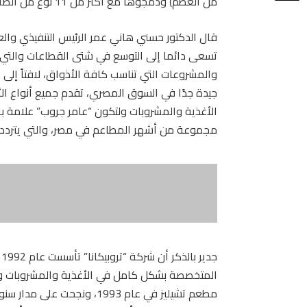
من العظم) ودمجوها مع أكثر من 11 نوع من الصلصة والتتبيلات المختلفة حتى يناسب كافة الأذواق.
قال الدكتور حسني هاني عمر الرئيس التنفيذي وا
تسعى دائما إلى التوسع في شتى القطاعات والتي ت
والمشروعات التي تناسب كافة الأذواق، لافتاً إ
جيدة جدًا في السوق المصري، تقدم جميع أنواع ال
الأغذية والمشروبات ولتكون “عامر جروب” علامة با
مجموعة من أشهر المطاعم في مصر، والتي يتردد عل
ج
المتخصصة بشكل كامل في الأغذية والمشروبات والض
مطعم تشيليز في عام 1993، ون