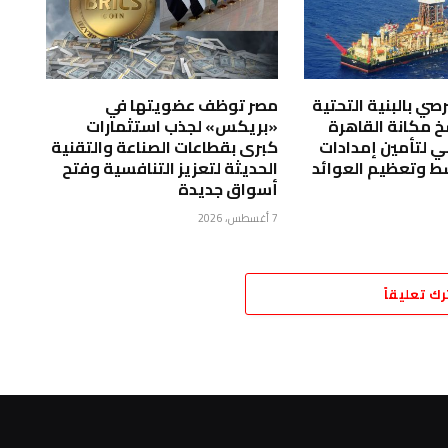
برصي بالبنية التحتية
مصر توظف عضويتها في
 مكانة القاهرة
«بريكس» لجذب استثمارات
ي لتأمين إمدادات
كبرى بقطاعات الصناعة والتقنية
 وتعظيم العوائد
الحديثة لتعزيز التنافسية وفتح
أسواق جديدة
7 أغسطس، 2026
رك تعليقاً