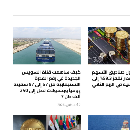
صول صناديق الأسهم
كيف ساهمت قناة السويس
الإسلامية بمصر تقفز 59.3% إلى
الجديدة في رفع القدرة
ار جنيه في الربع الثاني
الاستيعابية من 57 إلى 97 سفينة
يومياً وبحمولات تصل إلى 240
ألف طن ؟
7 أغسطس، 2026