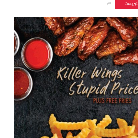
نتيريست