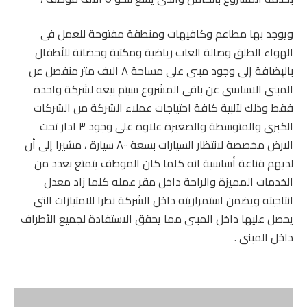
ويوجد بها مطاعم وكافيهات ومنطقة مفتوحة للعمل فى
الهواء الطلق وصالة العاب رياضية ومكتبة وحضانة للأطفال
بالإضافة إلى وجود مبنى على مساحة ٨ الاف متر منفصل عن
المبنى الاساسى عن باقى المشروع سيتم بيعه لشركة واحدة
فقط وذلك لتلبية كافة احتياجات عملاء الشركة من الشركات
الكبرى والمتوسطة والصغيرة علاوة على وجود ٣ ادار تحت
الارض مخصصة لانتظار السيارات بسعة ٨٠٠ سيارة ، مشيرا إلى أن
لديهم قناعة أساسية انه كلما كان الموظف يتمتع بعدد من
الخدمات المميزة والراحة داخل مقر عمله كلما زاد معدل
انتاجيته ويضمن استمراريته داخل الشركة نظرا للامتيازات التى
يحصل عليها داخل المبنى مما يحقق الاستفادة لجميع الأطراف
داخل المبنى .