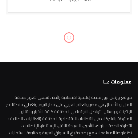
معلومات عنا
موقع بيزنس نيوز منصة إعلامية اقتصادية رائدة ، تسعى لتعزيز صحافة
المال و الأعمال في مصر والعالم العربي على مدار اليوم وتغطي منصتنا عبر
الإنترنت و وسائل التواصل الاجتماعي المختلفة كافة الأخبار والتقارير
المرتبطة بالشركات في القطاعات الاقتصادية المختلفة (العقارات ، الصناعة ؛
التجارة؛ الصحة ؛البنوك، التأمين، السياحة النقل، الإستثمار، الإتصالات ،
تكنولوجيا المعلومات، مع رصد دقيق للاسواق العربية و متابعة استثمارات
وأنشطة قادة ورواد المال والأعمال في كل مكان وتوثيق نجاحاتهم
المختلفة في كافة القطاعات