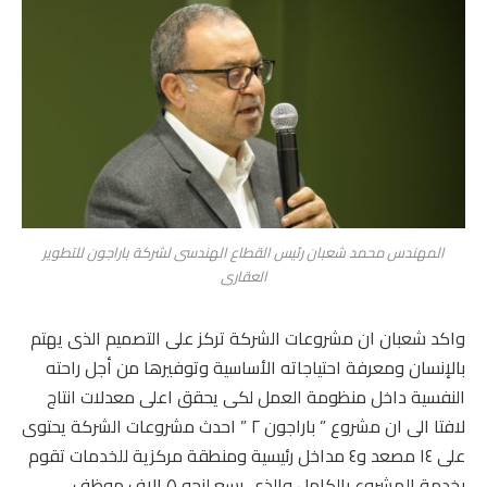
المهندس محمد شعبان رئيس القطاع الهندسى لشركة باراجون للتطوير
العقارى
واكد شعبان ان مشروعات الشركة تركز على التصميم الذى يهتم
بالإنسان ومعرفة احتياجاته الأساسية وتوفيرها من أجل راحته
النفسية داخل منظومة العمل لكى يحقق اعلى معدلات انتاج
لافتا الى ان مشروع ” باراجون ٢ ” احدث مشروعات الشركة يحتوى
على ١٤ مصعد و٤ مداخل رئيسية ومنطقة مركزية للخدمات تقوم
بخدمة المشروع بالكامل والذى يسع لنحو ٥ الاف موظف ،