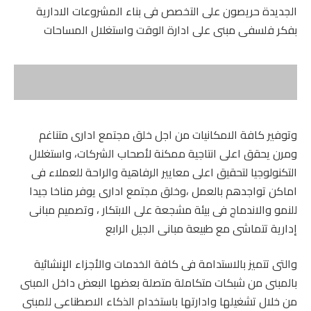
الجديدة حريصون على التخصص فى بناء المشروعات الادارية
بفكر فلسفى مبنى على ادارة الوقت واستغلال المساحات
وتوفير كافة الامكانيات من اجل خلق مجتمع ادارى متناغم
ومرن يحقق اعلى انتاجية ممكنة لأصحاب الشركات، واستغلال
التكنولوجيا لتحقيق اعلى معايير الرفاهية والراحة للعملاء فى
اماكن تواجدهم بالعمل ،وخلق مجتمع ادارى يوفر مناخا جيدا
للنمو والاندماج فى بيئة مشجعة على الابتكار ، وتصميم مبانى
إدارية تتماشى مع طبيعة مبانى الجيل الرابع
والتى تتميز بالاستدامة فى كافة الخدمات والأجزاء الإنشائية
بالمبنى من شبكات متكاملة متصلة بعضها البعض داخل المبنى
من خلال تشغيلها وادارتها باستخدام الذكاء الاصطناعى للمبنى