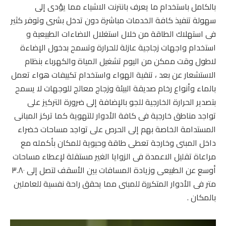
بالكامل باستخدام ما يعرف بانترنت الاشياء مما يؤدى إلى
سهولة تنفيذ كافة الخدمات مباشرة دون تدخل بشرى وتوفر كثير
فى استهلاك الطاقة من خلال استغلال الاضاءات الطبيعية و
استخدام واجهات زجاجية عازلة للحرارة وتسمح بدخول الإضاءة
لاطول وقت ممكن من اليوم تشغيل المياة والكهرباء بنظام
الاستشعار عن بعد ، تنقية الهواء واستخدام تكييفات هواء تعمل
بالماء وأنواع رخام صديقة البيئة وزجاج معالج للوجهات لا يسمح
بتصدير الحرارة الخارجية للجو بالإضافة إلى ضرورة التركيز على
تواجد مناطق خارجية فى كافة الأدوار للتهوية كما تركز المبانى
المستدامة الخاصة بهم إلى الحرص على تواجد مساحات خضراء
داخل المبنى وخارجة تعطى طاقة وحيوية للمكان بأكمله مع
مراعاة تقليل الاعمدة فى الزوايا الغير مستقلة لإعطاء مساحات
أوسع عن الطبيعى وزيادة المسافات بين الأسقف لتصل إلى ٣.٨٠
متر فى الأدوار المتكررة للمبنى مما يحقق راحة نفسية للعاملين
بالمكان .