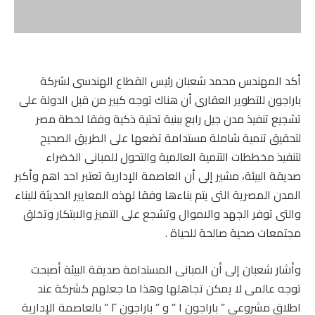
أكد المهندس محمد شعبان رئيس القطاع الهندسى لشركة
باراجون للتطوير العقارى أن هناك توجه كبير من قبل الدولة على
تشجيع تنفيذ مدن جيل رابع ببنية تحتية ذكية وفقا لخطة مصر
لتحقيق تنمية شاملة مستدامة تضعها على الطريق الصحيح
لتنفيذ مخططات التنمية العالمية والتحول للمبانى الخضراء
صديقة البيئة، مشير إلى أن العاصمة الإدارية تعتبر احد اهم وأكبر
المدن المصرية التى يتم بناءها وفقا لهذه المعايير الحديثة للبناء
والتى توفر الجهد والاموال وتشجع على التميز والابتكار وتخلق
مجتمعات صحية صالحة للحياة .
وأشار شعبان إلى أن المبانى المستدامة صديقة البيئة أصبحت
توجه عالمى لا يمكن تجاهلها وهذا ما جعلهم كشركة عند
اطلاق مشروعى ” باراجون ١ ” و ” باراجون ٢ ” بالعاصمة الإدارية