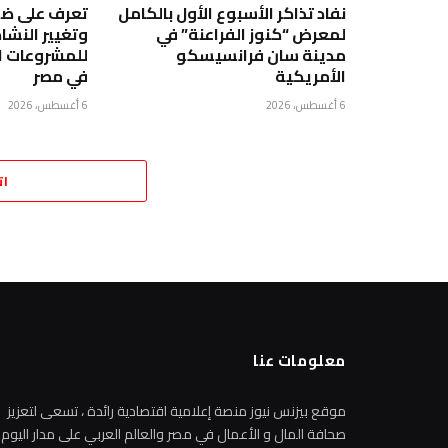
نفاد تذاكر الأسبوع الأول بالكامل
تعرف على ضو
لمعرض “كنوز الفراعنة” في
وتغيير النشا
مدينة سان فرانسيسكو
للمشروعات ال
الأمريكية
في مصر
6 أغسطس، 2026
6 أغسطس، 2026
ات
معلومات عنا
موقع بيزنس نيوز منصة إعلامية اقتصادية رائدة ، تسعى لتعزيز
صحافة المال و الأعمال في مصر والعالم العربي على مدار اليوم