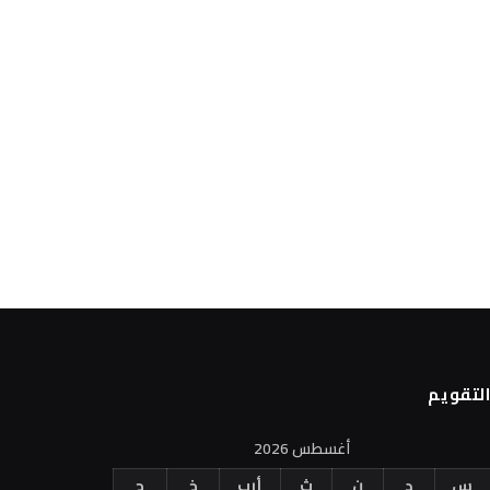
لتقويم
أغسطس 2026
س
د
ن
ث
أرب
خ
ج