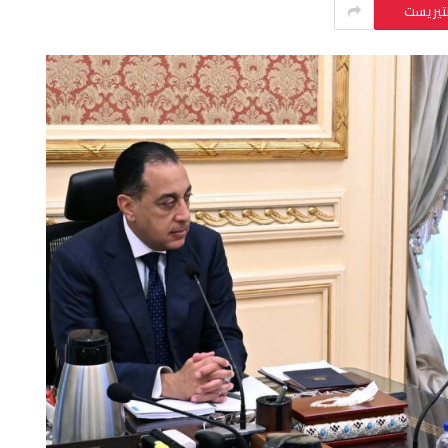
نتيريست