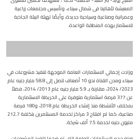
الشيخ زويد- بئر العبد- الحسنة- نخلة”، تستهدف تحسين مستوى
المعيشة لأهالينا فى شمال سيناء، وتأسيس مجتمعات زراعية
وعمرانية وصناعية وسياحية جديدة، وأيضًا تهيئة البيئة الجاذبة
للاستثمار بهذه المنطقة الواعدة.
وزادت إجمالي الاستثمارات العامة الموجهة لتنفيذ مشروعات في
سيناء ومدن القناة نحو 10 أضعاف لتصل إلى 58.8 مليار جنيه عام
2023/ 2024، مقارنة بـ 5.9 مليار جنيه عام 2013/ 2014، فضلاً
عن 377 فرصة استثمارية متوفرة على الخريطة الاستثمارية
بمختلف الأنشطة منذ إنشاء الخريطة عام 2018، و180 فرصة
صناعية، كما تم افتتاح 3 مراكز لخدمة المستثمرين بتكلفة 212.7
مليون جنيه لخدمة 7.5 ألف شركة.
وبلغ حجم الاستثمارات العامة التى تم ضخها لتنفيذ المشروعات