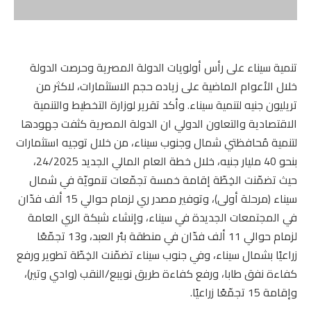
تنمية سيناء على رأس أولويات الدولة المصرية وحرصت الدولة
خلال الأعوام الماضية على زياده حجم الاستثمارات، لاكثر من
تريليون جنيه لتنمية سيناء. وأكد تقرير لوزارة التخطيط والتنمية
الاقتصادية والتعاون الدولي ان الدولة المصرية كثفت جهودها
لتنمية مُحافظتي شمال وجنوب سيناء، من خلال توجيه استثمارات
بنحو 40 مليار جنيه، خلال خطة العام المالي الجديد 24/2025،
حيث تضمّنت الخِطّة إقامة خمسة تجمّعات تنمويّة في شمال
سيناء (مرحلة أولى)، وتوفير مصدر ري لزمام حوالي 15 ألف فدّان
في المجتمعات الجديدة في سيناء، وإنشاء شبكة الري العامة
لزمام حوالي 11 ألف فدّان في منطقة بئر العبد، و13 تجمّعًا
زراعيًا بشمال سيناء، وفي جنوب سيناء تضمّنت الخِطّة تطوير ورفع
كفاءة نفق طابا، ورفع كفاءة طريق نويبع/النقب (وادي وتير)،
وإقامة 15 تجمّعًا زراعيًا.