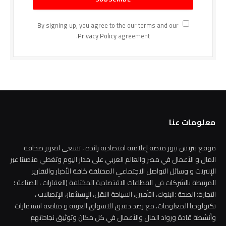
By signing up, you agree to the our terms and our
Privacy Policy
agreement.
معلومات عنا
موقع بيزنس نيوز منصة إعلامية اقتصادية رائدة ، تسعى لتعزيز صحافة
المال و الأعمال في مصر والعالم العربي على مدار اليوم وتغطي منصتنا عبر
الإنترنت و وسائل التواصل الاجتماعي المختلفة كافة الأخبار والتقارير
المرتبطة بالشركات في القطاعات الاقتصادية المختلفة (العقارات ، الصناعة ؛
التجارة؛ الصحة ؛البنوك، التأمين، السياحة النقل، الإستثمار، الإتصالات ،
تكنولوجيا المعلومات، مع رصد دقيق للاسواق العربية و متابعة استثمارات
وأنشطة قادة ورواد المال والأعمال في كل مكان وتوثيق نجاحاتهم