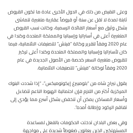
وعلى النقيض من ذلك في الدول الأخرى عادة ما تكون القروض
ثابتة لمدة لا تقل عن سنة أو قروضاً عقارية متغيرة تتماشى
بشكل وثيق مع أسعار الفائدة الرسمية، وكانت نسب القروض
المتغيرة أعلى في أستراليا وإسبانيا والمملكة المتحدة وكندا في
عام 2020 وفقاً لتقرير وكالة “فيتش” للتصنيفات الائتمانية، فيما
كان لأستراليا وإسبانيا والمملكة المتحدة وكندا أعلى تركيز
للقروض متغيرة السعر كحصة من الأصول الجديدة في عام
2020 وفقاً لوكالة “فيتش” للتصنيفات الائتمانية.
يقول نيراج شاه من “بلومبيرغ إيكونوميكس”، “إذا شددت البنوك
المركزية أكثر من اللازم فإن احتمالية الهبوط الناعم تتضاءل
وأسعار المساكن يمكن أن تنخفض بشكل أسرع مما يؤدي إلى
تفاقم الركود وإطالة أمده”.
وفي بعض البلدان تدخلت الحكومات بالفعل لمساعدة
المستهلكين الذين يعانون ضغوطاً شديدة على مواجهة