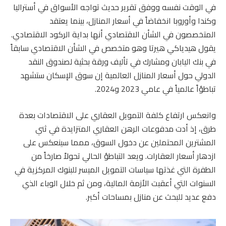
في الوقت نفسه ووفق تقرير حديث تواجه الأسواق في أستراليا
وكندا وأوروبا انخفاضاً في أسعار المنازل، بينما يعتقد
المتخصصون في الشأن الاقتصادي أنها بداية الركود الاقتصادي.
يقول هيدياكي هيرتا وهو متخصص في الشأن الاقتصادي سابقاً
في بنك اليابان ومشارك في تأليف ورقة بحثية لصندوق النقد
الدولي حول أسعار المنازل العالمية إن سوق الإسكان ستشهد
تباطؤاً عالمياً في عامي 2023 و2024.
وانعكس ارتفاع كلفة التمويل العقاري على الاقتصادات بعدة
طرق، إذ أدت مدفوعات الرهن العقاري المتزايدة في ثني
المشترين المحتملين عن دخول السوق، ممما سينعكس على
ازدهار أسعار العقارات. ويعد التباطؤ الحالي تحولاً صارخاً من
الطفرة التي غذتها سياسات التمويل الميسر للبنوك المركزية في
السنوات التي أعقبت الأزمة المالية، ومن ثم خلال الوباء الذي
دفع عديد للبحث عن منازل بمساحات أكبر.