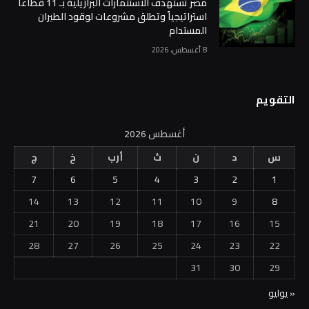
مصر تستهدف الاستثمارات البرازيلية بـ 11 قطاعاً
استراتيجياً وتطلق مشروعات لوقود الطيران
المستدام
8 أغسطس، 2026
التقويم
أغسطس 2026
س
د
ن
ث
أرب
خ
ج
7
6
5
4
3
2
1
14
13
12
11
10
9
8
21
20
19
18
17
16
15
28
27
26
25
24
23
22
31
30
29
« يوليو