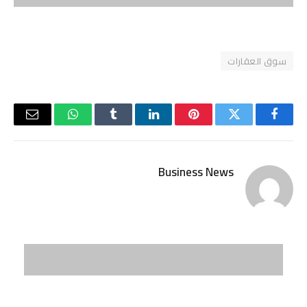
سوق العقارات
فيسبوك
تويتر
بينتيريست
لينكدإن
Tumblr
واتساب
البريد
الإلكتر
Business News