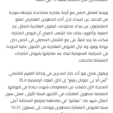
وبينما تتعامل الصين مع أزمة عقارية متصاعدة مرتبطة بموجة
من التخلف عن السداد لدى أكبر المطورين العقاريين امتنع
المقترضون عن سداد مدفوعات الرهون العقارية للمنازل غير
المبنية. وأظهرت بيانات بنك الشعب الصيني أن قروض الملكية
شكلت ما يزيد قليلاً على ربع الائتمان المصرفي في الصين حتى
نهاية يونيو، ولا تزال القروض العقارية من الأصول عالية الجودة
في الميزانية العمومية للبنك عند مقارنتها بقروض الشركات
المعرضة للكدمات.
ويقول هاري هو أحد كبار المديرين في وكالة التقييم الائتماني
“أس أند بي غلوبال ريتينغ” إن ثلثي البنوك الإقليمية الـ35
المدرجة التي كشفت عن المعلومات شهدت زيادة في قروضها
المتعثرة لمطوري العقارات في الأشهر الستة الأولى. فعلى سبيل
المثال شهد بنك “غينتشو” في مقاطعة لياونينغ الشمالية أعلى
نسبة للقروض المتعثرة للمطورين ووصلت إلى مستوى 10.37