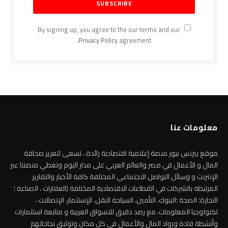
By signing up, you agree to the our terms and our
Privacy Policy
agreement.
معلومات عنا
موقع بيزنس نيوز منصة إعلامية اقتصادية رائدة ، تسعى لتعزيز صحافة
المال و الأعمال في مصر والعالم العربي على مدار اليوم وتغطي منصتنا عبر
الإنترنت و وسائل التواصل الاجتماعي المختلفة كافة الأخبار والتقارير
المرتبطة بالشركات في القطاعات الاقتصادية المختلفة (العقارات ، الصناعة ؛
التجارة؛ الصحة ؛البنوك، التأمين، السياحة النقل، الإستثمار، الإتصالات ،
تكنولوجيا المعلومات، مع رصد دقيق للاسواق العربية و متابعة استثمارات
وأنشطة قادة ورواد المال والأعمال في كل مكان وتوثيق نجاحاتهم