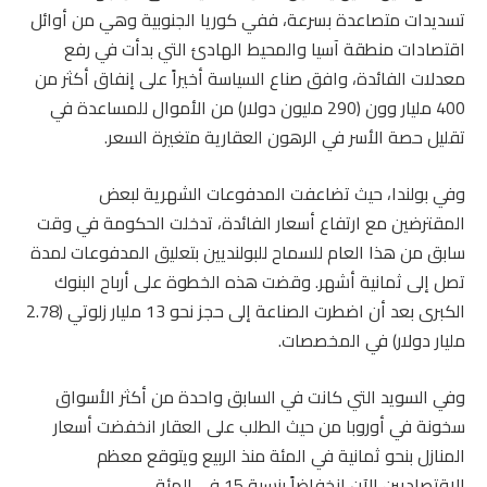
تسديدات متصاعدة بسرعة، ففي كوريا الجنوبية وهي من أوائل
اقتصادات منطقة آسيا والمحيط الهادئ التي بدأت في رفع
معدلات الفائدة، وافق صناع السياسة أخيراً على إنفاق أكثر من
400 مليار وون (290 مليون دولار) من الأموال للمساعدة في
تقليل حصة الأسر في الرهون العقارية متغيرة السعر.
وفي بولندا، حيث تضاعفت المدفوعات الشهرية لبعض
المقترضين مع ارتفاع أسعار الفائدة، تدخلت الحكومة في وقت
سابق من هذا العام للسماح للبولنديين بتعليق المدفوعات لمدة
تصل إلى ثمانية أشهر. وقضت هذه الخطوة على أرباح البنوك
الكبرى بعد أن اضطرت الصناعة إلى حجز نحو 13 مليار زلوتي (2.78
مليار دولار) في المخصصات.
وفي السويد التي كانت في السابق واحدة من أكثر الأسواق
سخونة في أوروبا من حيث الطلب على العقار انخفضت أسعار
المنازل بنحو ثمانية في المئة منذ الربيع ويتوقع معظم
الاقتصاديين الآن انخفاضاً بنسبة 15 في المئة.