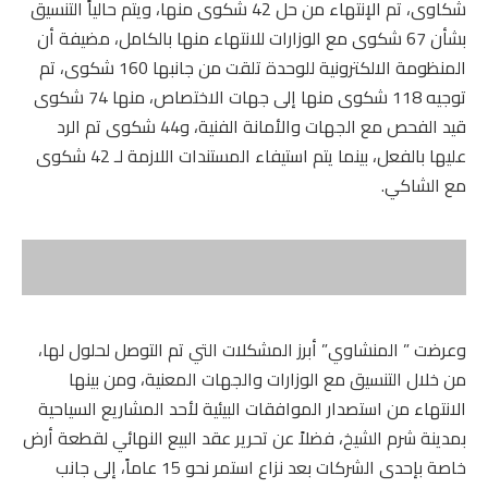
شكاوى، تم الإنتهاء من حل 42 شكوى منها، ويتم حالياً التنسيق
بشأن 67 شكوى مع الوزارات للانتهاء منها بالكامل، مضيفة أن
المنظومة الالكترونية للوحدة تلقت من جانبها 160 شكوى، تم
توجيه 118 شكوى منها إلى جهات الاختصاص، منها 74 شكوى
قيد الفحص مع الجهات والأمانة الفنية، و44 شكوى تم الرد
عليها بالفعل، بينما يتم استيفاء المستندات اللازمة لـ 42 شكوى
مع الشاكي.
وعرضت ” المنشاوي” أبرز المشكلات التي تم التوصل لحلول لها،
من خلال التنسيق مع الوزارات والجهات المعنية، ومن بينها
الانتهاء من استصدار الموافقات البيئية لأحد المشاريع السياحية
بمدينة شرم الشيخ، فضلاً عن تحرير عقد البيع النهائي لقطعة أرض
خاصة بإحدى الشركات بعد نزاع استمر نحو 15 عاماً، إلى جانب