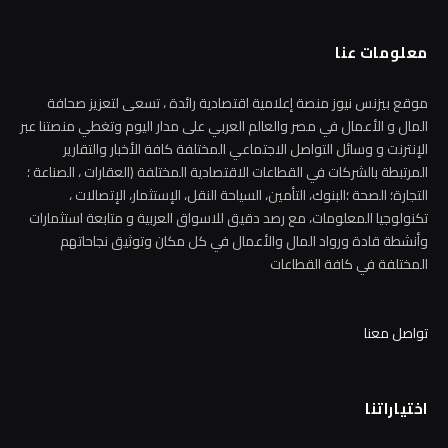
معلومات عنا
موقع بيزنس نيوز منصة إعلامية اقتصادية رائدة ، تسعى لتعزيز صحافة
المال و الأعمال في مصر والعالم العربي على مدار اليوم وتغطي منصتنا عبر
الإنترنت و وسائل التواصل الاجتماعي المختلفة كافة الأخبار والتقارير
المرتبطة بالشركات في القطاعات الاقتصادية المختلفة (العقارات ، الصناعة ؛
التجارة؛ الصحة ؛البنوك، التأمين، السياحة النقل، الإستثمار، الإتصالات ،
تكنولوجيا المعلومات، مع رصد دقيق للاسواق العربية و متابعة استثمارات
وأنشطة قادة ورواد المال والأعمال في كل مكان وتوثيق نجاحاتهم
المختلفة في كافة القطاعات
تواصل معنا
اختياراتنا