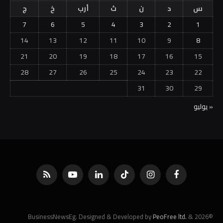
س
د
ن
ث
أرب
خ
ج
7
6
5
4
3
2
1
14
13
12
11
10
9
8
21
20
19
18
17
16
15
28
27
26
25
24
23
22
31
30
29
« يوليو
فيسبوك
الانستغرام
تيكتوك
لينكدإن
يوتيوب
RSS
PeoFree ltd.
&
©2026 BusinessNewsEg. Designed & Developed by