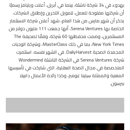
بهدوء في 34 شركة ناشئة، بينما في أبريل، أعلنت ويليامز رسميًا
أن شركتها مفتوحة للعمل، لتمويل الآخرين وإطلاق الشركات.
يذكر أن شهر مارس من هذا العام، شهد أعلان شركة الاستثمار
الخاصة بها Serena Ventures، أنها جمعت 111 مليون دولار من
المستثمرين، وضمت محفظتها 60 شركة، وفقًا لصحيفة The
New York Times، بما في ذلك MasterClass، وشركة الوجبات
المجمدة الصحية DailyHarvest. في الشهر نفسه، استثمرت
شركة Serena Ventures في الشركة الناشئة Wondermind
المتخصصة في مجال الصحة العقلية، التي شاركت في تأسيسها
المغنية والممثلة سيلينا غوميز، وكذا رائدة الأعمال دانييلا
بيرسون.