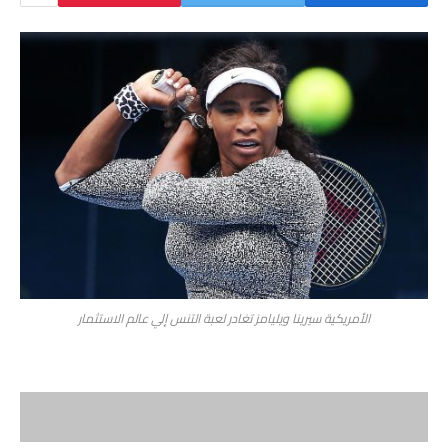
الأمريكية سيرينا ويليامز تغادر لعبة التنس إلي عالم الاستثمار