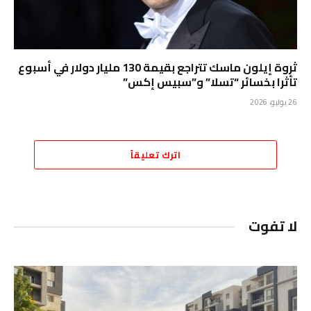
ثروة إيلون ماسك تتراجع بقيمة 130 مليار دولار في أسبوع
تأثرا بخسائر “تسلا” و”سبيس إكس”
26 يوليو، 2026
اترك تعليقاً
لا تفوت