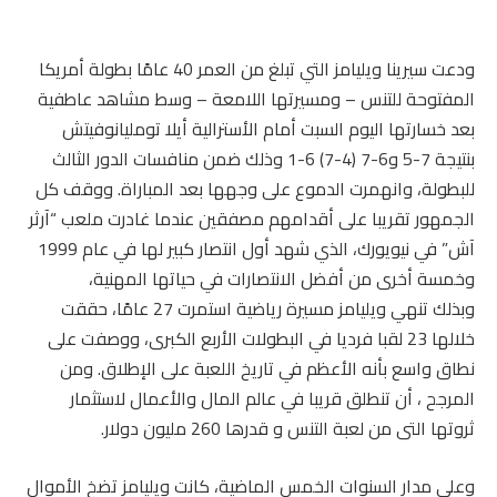
ودعت سيرينا ويليامز التي تبلغ من العمر 40 عامًا بطولة أمريكا
المفتوحة للتنس – ومسيرتها اللامعة – وسط مشاهد عاطفية
بعد خسارتها اليوم السبت أمام الأسترالية أيلا تومليانوفيتش
بنتيجة 7-5 و6-7 (4-7) 6-1 وذلك ضمن منافسات الدور الثالث
للبطولة، وانهمرت الدموع على وجهها بعد المباراة. ووقف كل
الجمهور تقريبا على أقدامهم مصفقين عندما غادرت ملعب “آرثر
آش” في نيويورك، الذي شهد أول انتصار كبير لها في عام 1999
وخمسة أخرى من أفضل الانتصارات في حياتها المهنية،
وبذلك تنهي ويليامز مسيرة رياضية استمرت 27 عامًا، حققت
خلالها 23 لقبا فرديا في البطولات الأربع الكبرى، ووصفت على
نطاق واسع بأنه الأعظم في تاريخ اللعبة على الإطلاق. ومن
المرجح ، أن تنطلق قريبا في عالم المال والأعمال لاستثمار
ثروتها التى من لعبة التنس و قدرها 260 مليون دولار.
وعلى مدار السنوات الخمس الماضية، كانت ويليامز تضخ الأموال